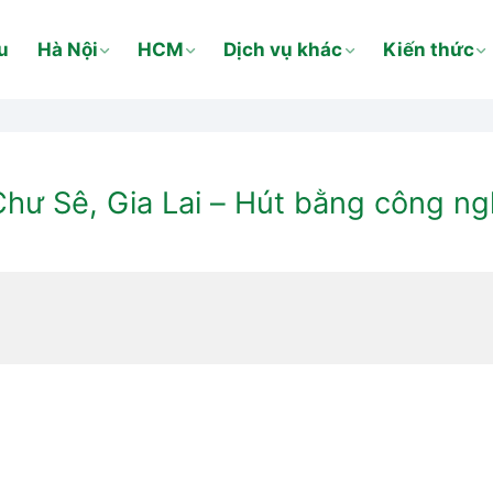
u
Hà Nội
HCM
Dịch vụ khác
Kiến thức
Chư Sê, Gia Lai – Hút bằng công ng