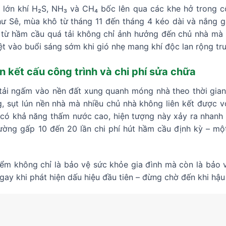
 lớn khí H₂S, NH₃ và CH₄ bốc lên qua các khe hở trong c
hư Sê, mùa khô từ tháng 11 đến tháng 4 kéo dài và nắng g
i từ hầm cầu quá tải không chỉ ảnh hưởng đến chủ nhà mà 
ệt vào buổi sáng sớm khi gió nhẹ mang khí độc lan rộng trư
n kết cấu công trình và chi phí sửa chữa
tải ngấm vào nền đất xung quanh móng nhà theo thời gia
 sụt lún nền nhà mà nhiều chủ nhà không liên kết được vớ
có khả năng thấm nước cao, hiện tượng này xảy ra nhanh h
ờng gấp 10 đến 20 lần chi phí hút hầm cầu định kỳ – mộ
iểm không chỉ là bảo vệ sức khỏe gia đình mà còn là bảo
gay khi phát hiện dấu hiệu đầu tiên – đừng chờ đến khi hậu