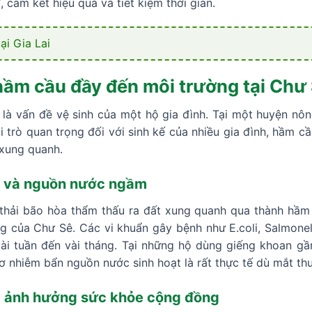
 cam kết hiệu quả và tiết kiệm thời gian.
ại Gia Lai
ầm cầu đầy đến môi trường tại Chư
là vấn đề vệ sinh của một hộ gia đình. Tại một huyện nôn
trò quan trọng đối với sinh kế của nhiều gia đình, hầm cầu
 xung quanh.
c và nguồn nước ngầm
 thải bão hòa thẩm thấu ra đất xung quanh qua thành hầm
g của Chư Sê. Các vi khuẩn gây bệnh như E.coli, Salmonel
i tuần đến vài tháng. Tại những hộ dùng giếng khoan gần
 nhiễm bẩn nguồn nước sinh hoạt là rất thực tế dù mắt th
à ảnh hưởng sức khỏe cộng đồng