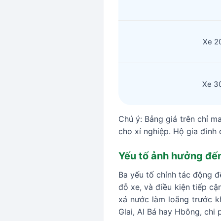
Xe 20
Xe 30
Chú ý: Bảng giá trên chỉ ma
cho xí nghiệp. Hộ gia đình c
Yếu tố ảnh hưởng đến 
Ba yếu tố chính tác động đ
đỗ xe, và điều kiện tiếp c
xả nước làm loãng trước kh
Glai, Al Bá hay Hbông, chi 