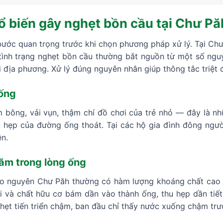
 biến gây nghẹt bồn cầu tại Chư Pă
ước quan trọng trước khi chọn phương pháp xử lý. Tại Chư P
tình trạng nghẹt bồn cầu thường bắt nguồn từ một số nguy
ại địa phương. Xử lý đúng nguyên nhân giúp thông tắc triệt 
 ống
m bông, vải vụn, thậm chí đồ chơi của trẻ nhỏ — đây là n
 hẹp của đường ống thoát. Tại các hộ gia đình đông người
n.
năm trong lòng ống
ao nguyên Chư Păh thường có hàm lượng khoáng chất cao 
i và chất hữu cơ bám dần vào thành ống, thu hẹp dần tiế
hẹt tiến triển chậm, ban đầu chỉ thấy nước xuống chậm trư