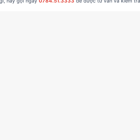
gì, hãy gọi ngay
0784.51.3333
để được tư vấn và kiểm tra