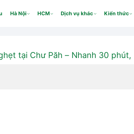
u
Hà Nội
HCM
Dịch vụ khác
Kiến thức
hẹt tại Chư Păh – Nhanh 30 phút,