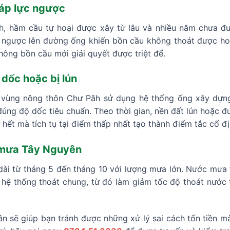
áp lực ngược
h, hầm cầu tự hoại được xây từ lâu và nhiều năm chưa đượ
 ngược lên đường ống khiến bồn cầu không thoát được ho
hông bồn cầu mới giải quyết được triệt để.
 dốc hoặc bị lún
ại vùng nông thôn Chư Păh sử dụng hệ thống ống xây dự
đúng độ dốc tiêu chuẩn. Theo thời gian, nền đất lún hoặc 
 hết mà tích tụ tại điểm thấp nhất tạo thành điểm tắc cố đị
mưa Tây Nguyên
ài từ tháng 5 đến tháng 10 với lượng mưa lớn. Nước mưa
 hệ thống thoát chung, từ đó làm giảm tốc độ thoát nước 
n sẽ giúp bạn tránh được những xử lý sai cách tốn tiền m