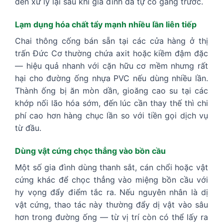
đến xử lý lại sau khi gia đình đã tự cố gắng trước.
Lạm dụng hóa chất tẩy mạnh nhiều lần liên tiếp
Chai thông cống bán sẵn tại các cửa hàng ở thị
trấn Đức Cơ thường chứa axit hoặc kiềm đậm đặc
— hiệu quả nhanh với cặn hữu cơ mềm nhưng rất
hại cho đường ống nhựa PVC nếu dùng nhiều lần.
Thành ống bị ăn mòn dần, gioăng cao su tại các
khớp nối lão hóa sớm, đến lúc cần thay thế thì chi
phí cao hơn hàng chục lần so với tiền gọi dịch vụ
từ đầu.
Dùng vật cứng chọc thẳng vào bồn cầu
Một số gia đình dùng thanh sắt, cán chổi hoặc vật
cứng khác để chọc thẳng vào miệng bồn cầu với
hy vọng đẩy điểm tắc ra. Nếu nguyên nhân là dị
vật cứng, thao tác này thường đẩy dị vật vào sâu
hơn trong đường ống — từ vị trí còn có thể lấy ra