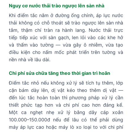
Nguy cơ nước thải trào ngược lên sàn nhà
Khi điểm tắc nằm ở đường ống chính, áp lực nước
thải không có chỗ thoát sẽ trào ngược lên sàn nhà
tắm, thậm chí tràn ra hành lang. Nước thải trực
tiếp tiếp xúc với sàn gạch, len lỏi vào các khe hở
và thấm vào tường — vừa gây ô nhiễm, vừa tạo
điều kiện cho nấm mốc phát triển trên tường và
nền nhà về lâu dài.
Chi phí sửa chữa tăng theo thời gian trì hoãn
Điểm tắc nhỏ nếu không xử lý sẽ tích tụ thêm, lớp
cặn bám dày lên, dị vật kéo theo thêm dị vật —
đến lúc tắc hoàn toàn thì phương pháp xử lý cần
thiết phức tạp hơn và chi phí cao hơn đáng kể.
Một ca nghẹt nhẹ xử lý bằng dây cáp xoắn
100.000–150.000đ nếu để lâu có thể phải dùng
máy áp lực cao hoặc máy lò xo loại to với chi phí