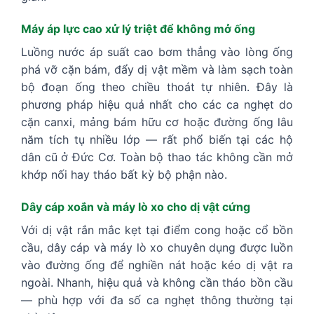
Máy áp lực cao xử lý triệt để không mở ống
Luồng nước áp suất cao bơm thẳng vào lòng ống
phá vỡ cặn bám, đẩy dị vật mềm và làm sạch toàn
bộ đoạn ống theo chiều thoát tự nhiên. Đây là
phương pháp hiệu quả nhất cho các ca nghẹt do
cặn canxi, mảng bám hữu cơ hoặc đường ống lâu
năm tích tụ nhiều lớp — rất phổ biến tại các hộ
dân cũ ở Đức Cơ. Toàn bộ thao tác không cần mở
khớp nối hay tháo bất kỳ bộ phận nào.
Dây cáp xoắn và máy lò xo cho dị vật cứng
Với dị vật rắn mắc kẹt tại điểm cong hoặc cổ bồn
cầu, dây cáp và máy lò xo chuyên dụng được luồn
vào đường ống để nghiền nát hoặc kéo dị vật ra
ngoài. Nhanh, hiệu quả và không cần tháo bồn cầu
— phù hợp với đa số ca nghẹt thông thường tại