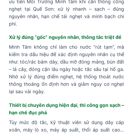
ưu tiên Môi Trường Minh Tâm khi cần thông cống
nghẹt tại Quế Sơn: xử lý nhanh – sạch – đúng
nguyên nhân, hạn chế tái nghẹt và minh bạch chi
phí.
Xử lý đúng “gốc” nguyên nhân, thông tắc triệt để
Minh Tâm không chỉ làm cho nước “rút tạm”, mà
kiểm tra dấu hiệu để xác định nguyên nhân cụ thể
như: tóc/rác bám dày, dầu mỡ đóng mảng, bùn đất
– lá cây, đóng cặn lâu ngày hoặc tắc sâu tại hố ga.
Nhờ xử lý đúng điểm nghẹt, hệ thống thoát nước
thông thoáng ổn định hơn và giảm nguy cơ nghẹt
lại sau vài ngày.
Thiết bị chuyên dụng hiện đại, thi công gọn sạch –
hạn chế đục phá
Tùy mức độ tắc, kỹ thuật viên sử dụng dây cáp
xoắn, máy lò xo, máy áp suất, thổi áp suất cao…