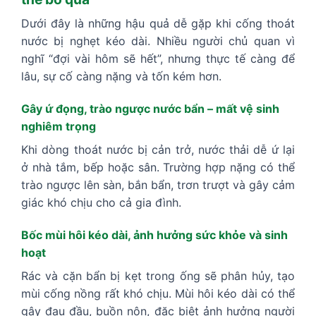
Dưới đây là những hậu quả dễ gặp khi cống thoát
nước bị nghẹt kéo dài. Nhiều người chủ quan vì
nghĩ “đợi vài hôm sẽ hết”, nhưng thực tế càng để
lâu, sự cố càng nặng và tốn kém hơn.
Gây ứ đọng, trào ngược nước bẩn – mất vệ sinh
nghiêm trọng
Khi dòng thoát nước bị cản trở, nước thải dễ ứ lại
ở nhà tắm, bếp hoặc sân. Trường hợp nặng có thể
trào ngược lên sàn, bắn bẩn, trơn trượt và gây cảm
giác khó chịu cho cả gia đình.
Bốc mùi hôi kéo dài, ảnh hưởng sức khỏe và sinh
hoạt
Rác và cặn bẩn bị kẹt trong ống sẽ phân hủy, tạo
mùi cống nồng rất khó chịu. Mùi hôi kéo dài có thể
gây đau đầu, buồn nôn, đặc biệt ảnh hưởng người