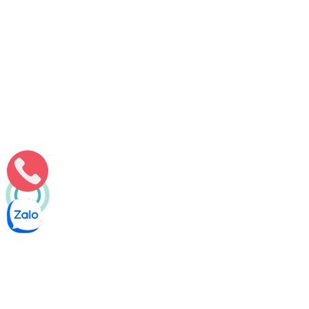
Môi Trường Minh Tâm
Thông bồn cầu nghẹt tại Hiệp Đức [Quảng Nam] – Cam kết xử
lý chỉ trong 1 lần
Nếu bạn đang cần tìm đơn vị chuyên nghiệp về dịch vụ thông
bồn cầu nghẹt tại Hiệp Đức làm