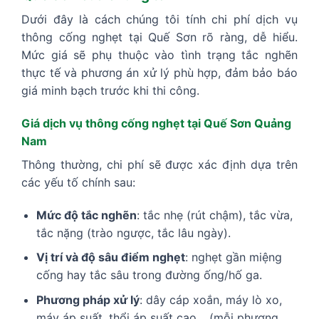
Dưới đây là cách chúng tôi tính chi phí dịch vụ
thông cống nghẹt tại Quế Sơn rõ ràng, dễ hiểu.
Mức giá sẽ phụ thuộc vào tình trạng tắc nghẽn
thực tế và phương án xử lý phù hợp, đảm bảo báo
giá minh bạch trước khi thi công.
Giá dịch vụ thông cống nghẹt tại Quế Sơn Quảng
Nam
Thông thường, chi phí sẽ được xác định dựa trên
các yếu tố chính sau:
Mức độ tắc nghẽn
: tắc nhẹ (rút chậm), tắc vừa,
tắc nặng (trào ngược, tắc lâu ngày).
Vị trí và độ sâu điểm nghẹt
: nghẹt gần miệng
cống hay tắc sâu trong đường ống/hố ga.
Phương pháp xử lý
: dây cáp xoắn, máy lò xo,
máy áp suất, thổi áp suất cao… (mỗi phương