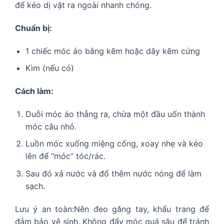
để kéo dị vật ra ngoài nhanh chóng.
Chuẩn bị:
1 chiếc móc áo bằng kẽm hoặc dây kẽm cứng
Kìm (nếu có)
Cách làm:
Duỗi móc áo thẳng ra, chừa một đầu uốn thành
móc câu nhỏ.
Luồn móc xuống miệng cống, xoay nhẹ và kéo
lên để “móc” tóc/rác.
Sau đó xả nước và đổ thêm nước nóng để làm
sạch.
Lưu ý an toàn:Nên đeo găng tay, khẩu trang để
đảm bảo vệ sinh. Không đẩy móc quá sâu để tránh