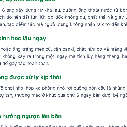
g Giang xây dựng từ khá lâu, đường ống thoát nước từ b
ệch do nền đất lún. Khi độ dốc không đủ, chất thải và giấy
oàn, tạo điểm tắc mà người dùng không nhận ra cho đến kh
sinh học lâu ngày
oặc ống tráng men cũ, cặn canxi, chất hữu cơ và màng vi s
y không xảy ra trong một ngày mà tích lũy hàng tháng, h
ủ để gây tắc hoàn toàn.
ông được xử lý kịp thời
đồ chơi nhỏ, hộp xà phòng nhỏ rơi xuống bồn cầu là những
tự tan, thường mắc ở khúc cua chữ S ngay bên dưới bệ ngồ
 hưởng ngược lên bồn