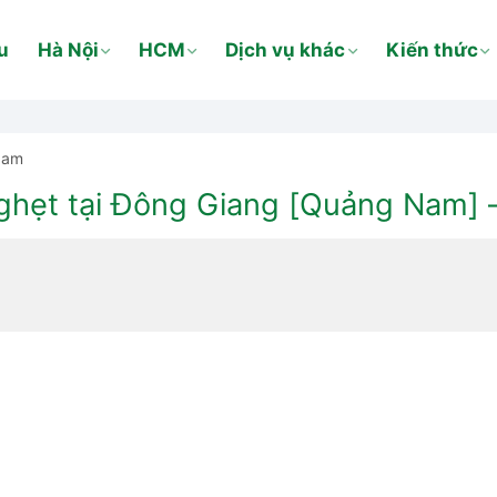
u
Hà Nội
HCM
Dịch vụ khác
Kiến thức
Nam
hẹt tại Đông Giang [Quảng Nam] –