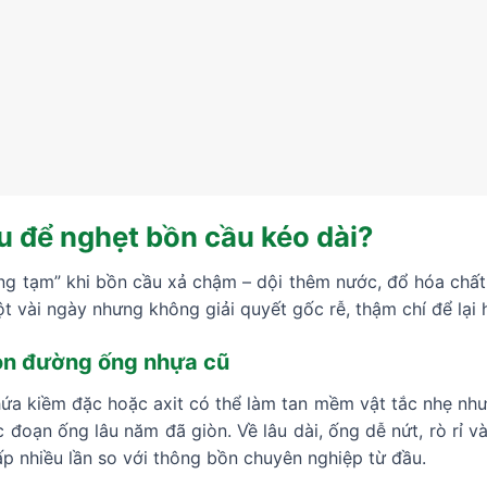
ếu để nghẹt bồn cầu kéo dài?
g tạm” khi bồn cầu xả chậm – dội thêm nước, đổ hóa chất 
t vài ngày nhưng không giải quyết gốc rễ, thậm chí để lại
òn đường ống nhựa cũ
ứa kiềm đặc hoặc axit có thể làm tan mềm vật tắc nhẹ nh
 đoạn ống lâu năm đã giòn. Về lâu dài, ống dễ nứt, rò rỉ
ấp nhiều lần so với thông bồn chuyên nghiệp từ đầu.