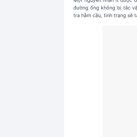
Một nguyên nhân ít được đ
đường ống không bị tắc vậ
tra hầm cầu, tình trạng sẽ t