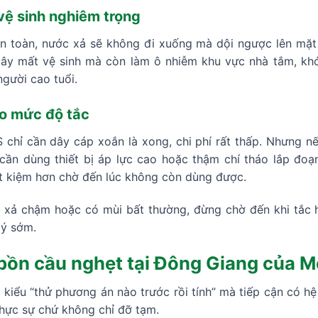
vệ sinh nghiêm trọng
àn toàn, nước xả sẽ không đi xuống mà dội ngược lên mặt 
gây mất vệ sinh mà còn làm ô nhiễm khu vực nhà tắm, kh
người cao tuổi.
eo mức độ tắc
chỉ cần dây cáp xoắn là xong, chi phí rất thấp. Nhưng nế
ần dùng thiết bị áp lực cao hoặc thậm chí tháo lắp đoạn 
ết kiệm hơn chờ đến lúc không còn dùng được.
 xả chậm hoặc có mùi bất thường, đừng chờ đến khi tắc 
lý sớm.
 bồn cầu nghẹt tại Đông Giang của 
 kiểu “thử phương án nào trước rồi tính” mà tiếp cận có hệ
hực sự chứ không chỉ đỡ tạm.