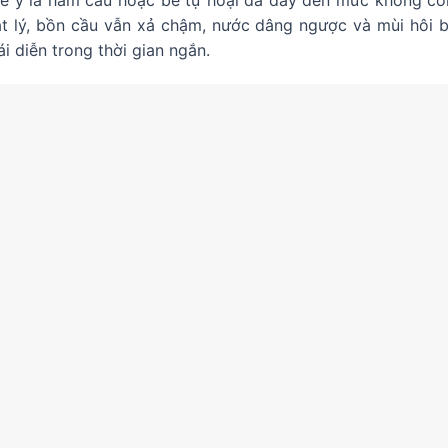
ể ý là hầm cầu hoặc bể tự hoại đã đầy đến mức không cò
t lý, bồn cầu vẫn xả chậm, nước dâng ngược và mùi hôi 
ái diễn trong thời gian ngắn.