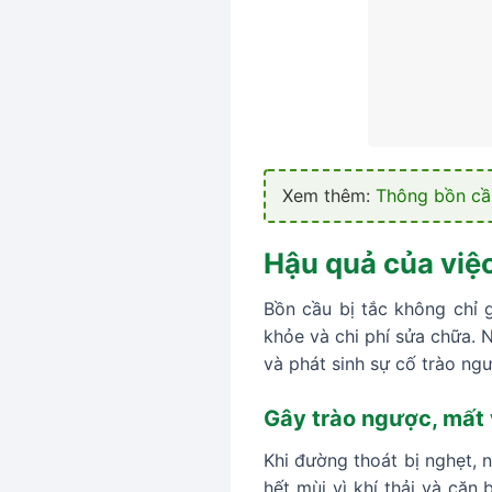
Xem thêm:
Thông bồn cầ
Hậu quả của việ
Bồn cầu bị tắc không chỉ g
khỏe và chi phí sửa chữa. N
và phát sinh sự cố trào ng
Gây trào ngược, mất 
Khi đường thoát bị nghẹt, 
hết mùi vì khí thải và cặn