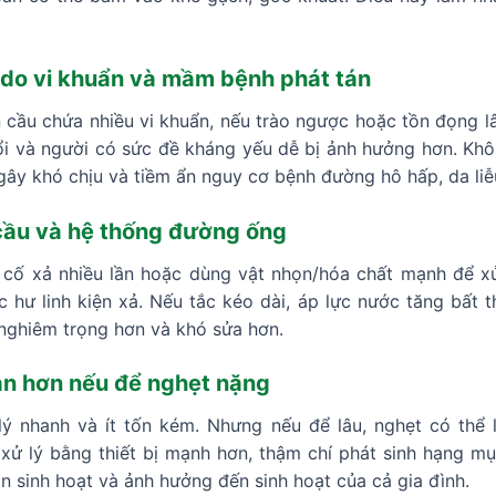
do vi khuẩn và mầm bệnh phát tán
n cầu chứa nhiều vi khuẩn, nếu trào ngược hoặc tồn đọng 
tuổi và người có sức đề kháng yếu dễ bị ảnh hưởng hơn. Khô
, gây khó chịu và tiềm ẩn nguy cơ bệnh đường hô hấp, da liễ
cầu và hệ thống đường ống
 cố xả nhiều lần hoặc dùng vật nhọn/hóa chất mạnh để xử 
c hư linh kiện xả. Nếu tắc kéo dài, áp lực nước tăng bất
nghiêm trọng hơn và khó sửa hơn.
ian hơn nếu để nghẹt nặng
ý nhanh và ít tốn kém. Nhưng nếu để lâu, nghẹt có thể 
xử lý bằng thiết bị mạnh hơn, thậm chí phát sinh hạng mụ
ạn sinh hoạt và ảnh hưởng đến sinh hoạt của cả gia đình.