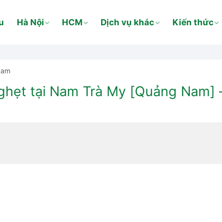
u
Hà Nội
HCM
Dịch vụ khác
Kiến thức
Nam
hẹt tại Nam Trà My [Quảng Nam] –