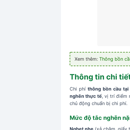
Xem thêm:
Thông bồn cầ
Thông tin chi ti
Chi phí
thông bồn cầu tạ
nghẽn thực tế
, vị trí điể
chủ động chuẩn bị chi phí.
Mức độ tắc nghẽn nặ
Nghẹt nhẹ
(xả chậm, giấy tí