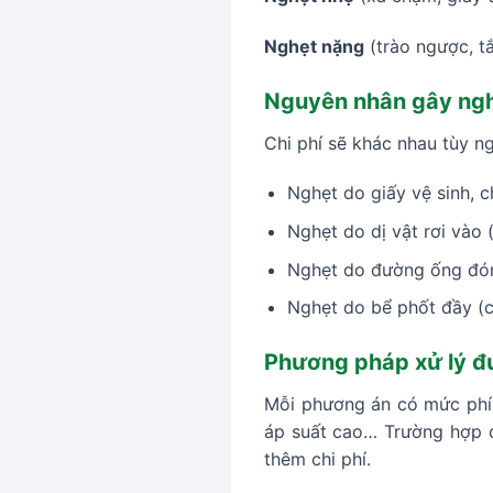
Nghẹt nặng
(trào ngược, tắ
Nguyên nhân gây ng
Chi phí sẽ khác nhau tùy n
Nghẹt do giấy vệ sinh, ch
Nghẹt do dị vật rơi vào 
Nghẹt do đường ống đón
Nghẹt do bể phốt đầy (c
Phương pháp xử lý đ
Mỗi phương án có mức phí r
áp suất cao… Trường hợp cầ
thêm chi phí.