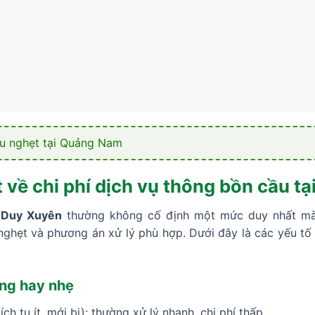
u nghẹt tại Quảng Nam
ết về chi phí dịch vụ thông bồn cầu t
i Duy Xuyên
thường không cố định một mức duy nhất mà
m nghẹt và phương án xử lý phù hợp. Dưới đây là các yếu t
ng hay nhẹ
ch tụ ít, mới bị): thường xử lý nhanh, chi phí thấp.