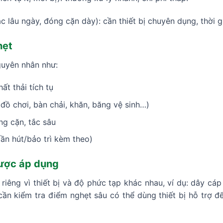
c lâu ngày, đóng cặn dày): cần thiết bị chuyên dụng, thời g
hẹt
guyên nhân như:
ất thải tích tụ
(đồ chơi, bàn chải, khăn, băng vệ sinh…)
g cặn, tắc sâu
ần hút/bảo trì kèm theo)
ược áp dụng
iêng vì thiết bị và độ phức tạp khác nhau, ví dụ: dây cáp 
n kiểm tra điểm nghẹt sâu có thể dùng thiết bị hỗ trợ để