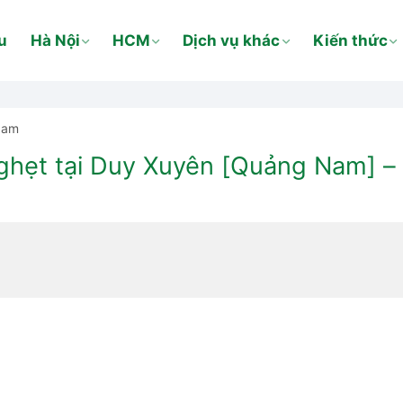
u
Hà Nội
HCM
Dịch vụ khác
Kiến thức
Nam
hẹt tại Duy Xuyên [Quảng Nam] – Ư