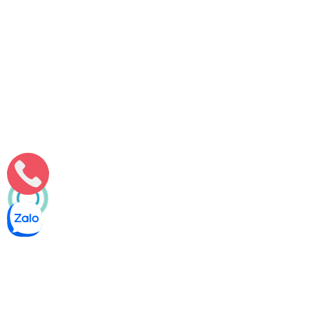
Thông bồn cầu nghẹt tại Bắc Trà My [Quảng Nam] – Khảo sát
nhanh 10P, Xử lý 30P
Đơn vị xử lý chất thải và vệ sinh Môi Trường Minh Tâm triển
khai thông bồn cầu nghẹt tại