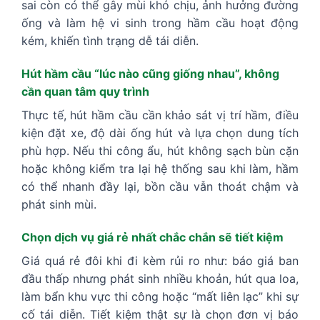
sai còn có thể gây mùi khó chịu, ảnh hưởng đường
ống và làm hệ vi sinh trong hầm cầu hoạt động
kém, khiến tình trạng dễ tái diễn.
Hút hầm cầu “lúc nào cũng giống nhau”, không
cần quan tâm quy trình
Thực tế, hút hầm cầu cần khảo sát vị trí hầm, điều
kiện đặt xe, độ dài ống hút và lựa chọn dung tích
phù hợp. Nếu thi công ẩu, hút không sạch bùn cặn
hoặc không kiểm tra lại hệ thống sau khi làm, hầm
có thể nhanh đầy lại, bồn cầu vẫn thoát chậm và
phát sinh mùi.
Chọn dịch vụ giá rẻ nhất chắc chắn sẽ tiết kiệm
Giá quá rẻ đôi khi đi kèm rủi ro như: báo giá ban
đầu thấp nhưng phát sinh nhiều khoản, hút qua loa,
làm bẩn khu vực thi công hoặc “mất liên lạc” khi sự
cố tái diễn. Tiết kiệm thật sự là chọn đơn vị báo