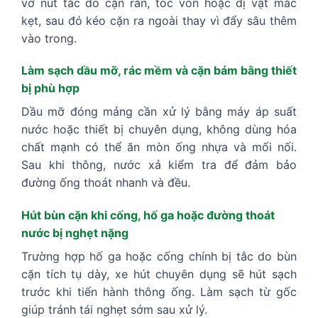
vỡ nút tắc do cặn rắn, tóc vón hoặc dị vật mắc
kẹt, sau đó kéo cặn ra ngoài thay vì đẩy sâu thêm
vào trong.
Làm sạch dầu mỡ, rác mềm và cặn bám bằng thiết
bị phù hợp
Dầu mỡ đóng mảng cần xử lý bằng máy áp suất
nước hoặc thiết bị chuyên dụng, không dùng hóa
chất mạnh có thể ăn mòn ống nhựa và mối nối.
Sau khi thông, nước xả kiểm tra để đảm bảo
đường ống thoát nhanh và đều.
Hút bùn cặn khi cống, hố ga hoặc đường thoát
nước bị nghẹt nặng
Trường hợp hố ga hoặc cống chính bị tắc do bùn
cặn tích tụ dày, xe hút chuyên dụng sẽ hút sạch
trước khi tiến hành thông ống. Làm sạch từ gốc
giúp tránh tái nghẹt sớm sau xử lý.