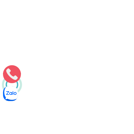
Thanh Thảo
Nguyễn Ích Minh
Thông tắc bồn cầu tại Hồng Bàng, Hải Phòng – Phục vụ 24/7
Tiêu điểmMôi Trường Minh Tâm nhận thông tắc cống tại Hồng
Bàng cho nhà ở và cơ sở kinh doanhThông