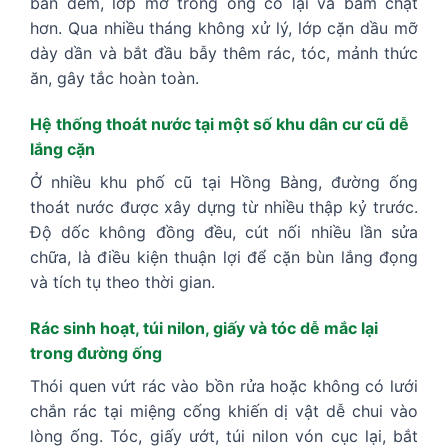
ban đêm, lớp mỡ trong ống co lại và bám chặt
hơn. Qua nhiều tháng không xử lý, lớp cặn dầu mỡ
dày dần và bắt đầu bẫy thêm rác, tóc, mảnh thức
ăn, gây tắc hoàn toàn.
Hệ thống thoát nước tại một số khu dân cư cũ dễ
lắng cặn
Ở nhiều khu phố cũ tại Hồng Bàng, đường ống
thoát nước được xây dựng từ nhiều thập kỷ trước.
Độ dốc không đồng đều, cút nối nhiều lần sửa
chữa, là điều kiện thuận lợi để cặn bùn lắng đọng
và tích tụ theo thời gian.
Rác sinh hoạt, túi nilon, giấy và tóc dễ mắc lại
trong đường ống
Thói quen vứt rác vào bồn rửa hoặc không có lưới
chắn rác tại miệng cống khiến dị vật dễ chui vào
lòng ống. Tóc, giấy ướt, túi nilon vón cục lại, bắt