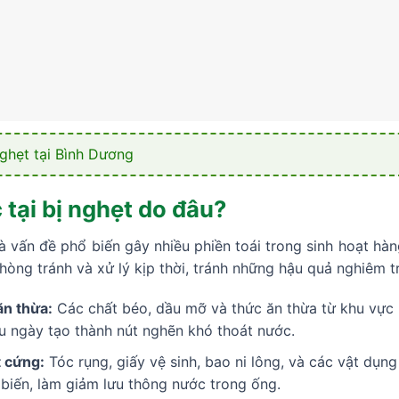
ghẹt tại Bình Dương
tại bị nghẹt do đâu?
à vấn đề phổ biến gây nhiều phiền toái trong sinh hoạt hà
hòng tránh và xử lý kịp thời, tránh những hậu quả nghiêm 
ăn thừa:
Các chất béo, dầu mỡ và thức ăn thừa từ khu vực 
âu ngày tạo thành nút nghẽn khó thoát nước.
t cứng:
Tóc rụng, giấy vệ sinh, bao ni lông, và các vật dụn
biến, làm giảm lưu thông nước trong ống.