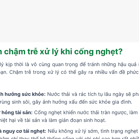
 chậm trễ xử lý khi cống nghẹt?
 lý kịp thời là vô cùng quan trọng để tránh những hậu qu
ạn. Chậm trễ trong xử lý có thể gây ra nhiều vấn đề phức
ảnh hưởng sức khỏe:
Nước thải và rác tích tụ lâu ngày sẽ ph
trùng sinh sôi, gây ảnh hưởng xấu đến sức khỏe gia đình.
 hỏng tài sản:
Cống nghẹt khiến nước thải tràn ngược, làm
thiệt hại về tài sản và làm gián đoạn sinh hoạt.
à nguy cơ tái nghẹt:
Nếu không xử lý sớm, tình trạng nghẹt
thậm chí thay thế hệ thống cống với chi phí cao hơn rất nhiề