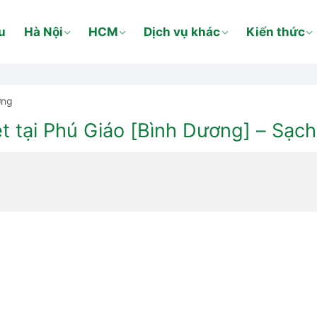
u
Hà Nội
HCM
Dịch vụ khác
Kiến thức
ơng
 tại Phú Giáo [Bình Dương] – Sạch 