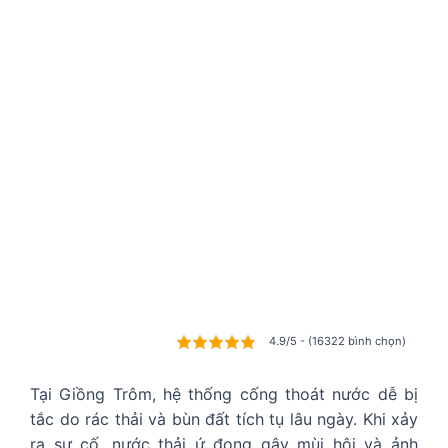
4.9/5 - (16322 bình chọn)
Tại Giồng Trôm, hệ thống cống thoát nước dễ bị
tắc do rác thải và bùn đất tích tụ lâu ngày. Khi xảy
ra sự cố, nước thải ứ đọng gây mùi hôi và ảnh