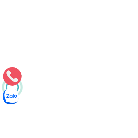
Môi Trường Minh Tâm
Thông bồn cầu nghẹt tại Ba Tri từ 100.000 đ/lần – Triệt để
Thông bồn cầu nghẹt tại Ba Tri do Môi Trường Minh Tâm xử lý
nhanh, sạch triệt để, không đục