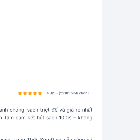
4.8/5 - (22181 bình chọn)
nh chóng, sạch triệt để và giá rẻ nhất
inh Tâm cam kết hút sạch 100% – không
Phụng, Long Thới, Sơn Định, sẵn sàng có