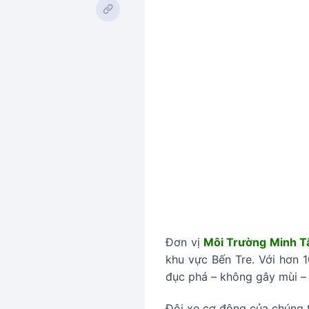
Đơn vị
Môi Trường Minh 
khu vực Bến Tre. Với hơn 
đục phá – không gây mùi – 
Đội xe cơ động của chúng t