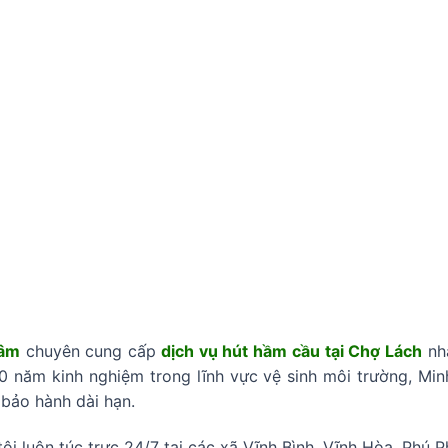
Tâm
chuyên cung cấp
dịch vụ hút hầm cầu tại Chợ Lách
nha
10 năm kinh nghiệm trong lĩnh vực vệ sinh môi trường, M
bảo hành dài hạn.
ôi luôn túc trực 24/7 tại các xã Vĩnh Bình, Vĩnh Hòa, Phú 