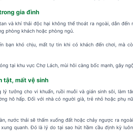
trong gia đình
tan và khí thải độc hại không thể thoát ra ngoài, dẫn đến
sang phòng khách hoặc phòng ngủ.
ến bạn khó chịu, mất tự tin khi có khách đến chơi, mà c
óng tại khu vực Chợ Lách, mùi hôi càng bốc mạnh, gây ngột
 tật, mất vệ sinh
lý tưởng cho vi khuẩn, ruồi muỗi và gián sinh sôi, làm t
ng hô hấp. Đối với nhà có người già, trẻ nhỏ hoặc phụ nữ
ràn, nước thải sẽ thấm xuống đất hoặc chảy ngược ra ngoà
ung quanh. Đó là lý do tại sao hút hầm cầu định kỳ luôn l