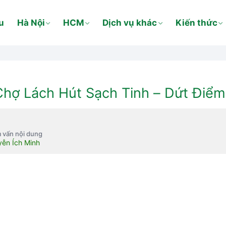
u
Hà Nội
HCM
Dịch vụ khác
Kiến thức
Chợ Lách Hút Sạch Tinh – Dứt Điể
 vấn nội dung
ễn Ích Minh