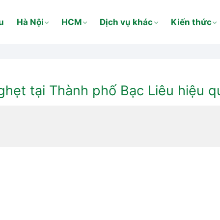
u
Hà Nội
HCM
Dịch vụ khác
Kiến thức
hẹt tại Thành phố Bạc Liêu hiệu q