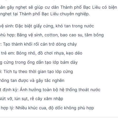
hân gây nghẹt sẽ giúp cư dân Thành phố Bạc Liêu có biện 
 nghẹt tại Thành phố Bạc Liêu chuyên nghiệp.
ệ sinh: Đặc biệt giấy cứng, khó tan trong nước
hù hợp: Băng vệ sinh, cotton, bao cao su, tăm bông
y: Tạo thành khối rối cản trở dòng chảy
 trẻ em: Bóng nhỏ, đồ chơi nhựa, kẹo dẻo
g cứng trong ống dẫn tạo lớp bám dày
 Tích tụ theo thời gian tạo lớp cứng
Không tan được và gây tắc nghẽn
 định kỳ: Ảnh hưởng toàn bộ hệ thống thoát nước
ứt vỡ, lún sụt, rễ cây xâm nhập
 hợp lý: Nhiều khúc cua, độ dốc không phù hợp