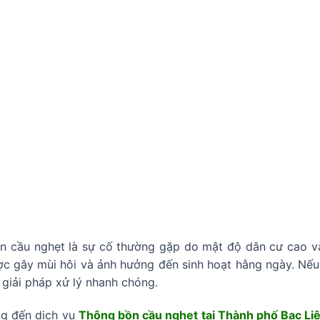
n cầu nghẹt là sự cố thường gặp do mật độ dân cư cao và 
ợc gây mùi hôi và ảnh hưởng đến sinh hoạt hằng ngày. Nếu k
ó giải pháp xử lý nhanh chóng.
g đến dịch vụ
Thông bồn cầu nghẹt tại Thành phố Bạc Li