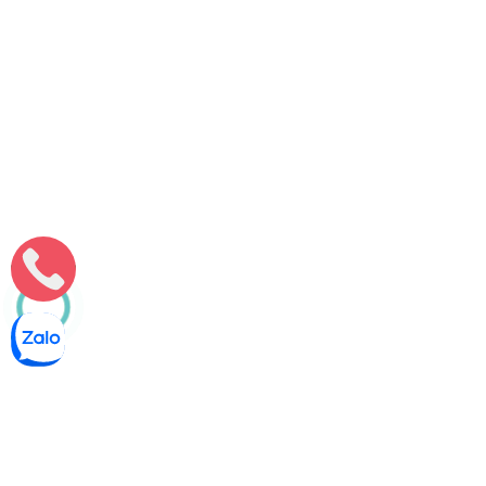
Môi Trường Minh Tâm
Hút hầm cầu tại Phước Long [Bạc Liêu] – Hút Mạnh 100%
Dịch vụ hút hầm cầu tại Phước Long với quy trình chuyên
nghiệp, thiết bị hiện đại và đội ngũ