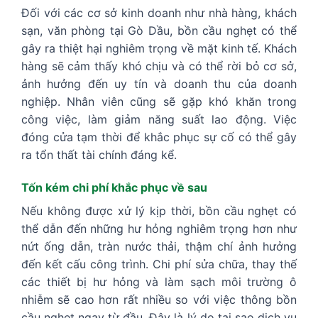
Đối với các cơ sở kinh doanh như nhà hàng, khách
sạn, văn phòng tại Gò Dầu, bồn cầu nghẹt có thể
gây ra thiệt hại nghiêm trọng về mặt kinh tế. Khách
hàng sẽ cảm thấy khó chịu và có thể rời bỏ cơ sở,
ảnh hưởng đến uy tín và doanh thu của doanh
nghiệp. Nhân viên cũng sẽ gặp khó khăn trong
công việc, làm giảm năng suất lao động. Việc
đóng cửa tạm thời để khắc phục sự cố có thể gây
ra tổn thất tài chính đáng kể.
Tốn kém chi phí khắc phục về sau
Nếu không được xử lý kịp thời, bồn cầu nghẹt có
thể dẫn đến những hư hỏng nghiêm trọng hơn như
nứt ống dẫn, tràn nước thải, thậm chí ảnh hưởng
đến kết cấu công trình. Chi phí sửa chữa, thay thế
các thiết bị hư hỏng và làm sạch môi trường ô
nhiễm sẽ cao hơn rất nhiều so với việc thông bồn
cầu nghẹt ngay từ đầu. Đây là lý do tại sao dịch vụ