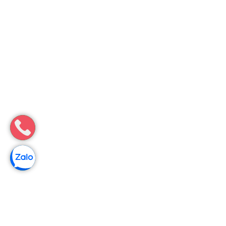
Môi Trường Minh Tâm
Thông bồn cầu nghẹt tại Tân Châu, Tây Ninh – Xử lý nhanh
trong 15P
Môi Trường Minh Tâm cung cấp thông bồn cầu nghẹt tại Tân
Châu nhanh gọn, phù hợp nhiều công trình.