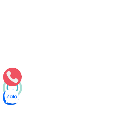
Môi Trường Minh Tâm
Thông bồn cầu nghẹt Tân Kiểng, Q7 – 0 phí phát sinh
Thông bồn cầu nghẹt Tân Kiểng Quận 7 – không cộng thêm
bất kỳ khoản phí nào ngoài báo giá