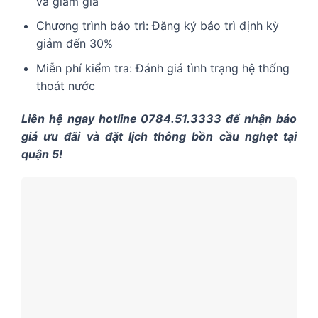
và giảm giá
Chương trình bảo trì: Đăng ký bảo trì định kỳ
giảm đến 30%
Miễn phí kiểm tra: Đánh giá tình trạng hệ thống
thoát nước
Liên hệ ngay hotline 0784.51.3333 để nhận báo
giá ưu đãi và đặt lịch thông bồn cầu nghẹt tại
quận 5!