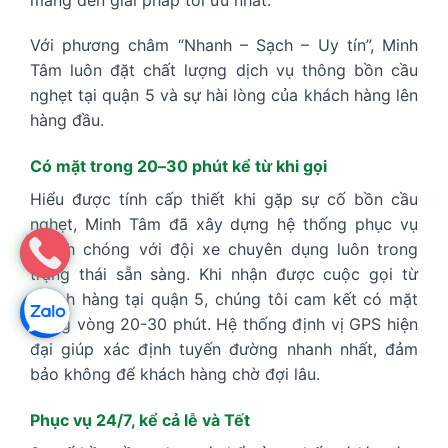
Với phương châm “Nhanh – Sạch – Uy tín”, Minh
Tâm luôn đặt chất lượng dịch vụ thông bồn cầu
nghẹt tại quận 5 và sự hài lòng của khách hàng lên
hàng đầu.
Có mặt trong 20–30 phút kể từ khi gọi
Hiểu được tính cấp thiết khi gặp sự cố bồn cầu
nghẹt, Minh Tâm đã xây dựng hệ thống phục vụ
nhanh chóng với đội xe chuyên dụng luôn trong
trạng thái sẵn sàng. Khi nhận được cuộc gọi từ
khách hàng tại quận 5, chúng tôi cam kết có mặt
trong vòng 20-30 phút. Hệ thống định vị GPS hiện
đại giúp xác định tuyến đường nhanh nhất, đảm
bảo không để khách hàng chờ đợi lâu.
Phục vụ 24/7, kể cả lễ và Tết