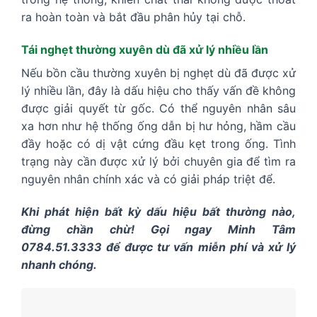
ra hoàn toàn và bắt đầu phân hủy tại chỗ.
Tái nghẹt thường xuyên dù đã xử lý nhiều lần
Nếu bồn cầu thường xuyên bị nghẹt dù đã được xử
lý nhiều lần, đây là dấu hiệu cho thấy vấn đề không
được giải quyết từ gốc. Có thể nguyên nhân sâu
xa hơn như hệ thống ống dẫn bị hư hỏng, hầm cầu
đầy hoặc có dị vật cứng đầu kẹt trong ống. Tình
trạng này cần được xử lý bởi chuyên gia để tìm ra
nguyên nhân chính xác và có giải pháp triệt để.
Khi phát hiện bất kỳ dấu hiệu bất thường nào,
đừng chần chừ! Gọi ngay Minh Tâm
0784.51.3333 để được tư vấn miễn phí và xử lý
nhanh chóng.