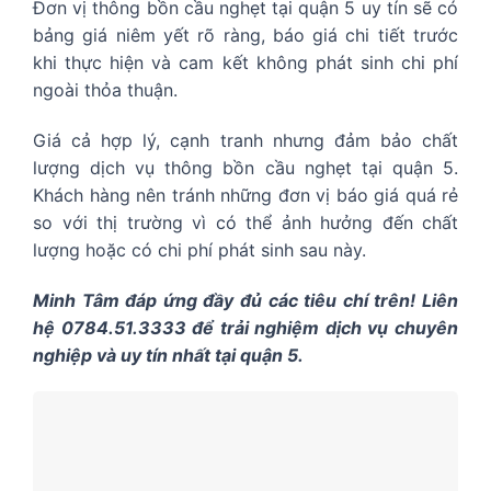
Đơn vị thông bồn cầu nghẹt tại quận 5 uy tín sẽ có
bảng giá niêm yết rõ ràng, báo giá chi tiết trước
khi thực hiện và cam kết không phát sinh chi phí
ngoài thỏa thuận.
Giá cả hợp lý, cạnh tranh nhưng đảm bảo chất
lượng dịch vụ thông bồn cầu nghẹt tại quận 5.
Khách hàng nên tránh những đơn vị báo giá quá rẻ
so với thị trường vì có thể ảnh hưởng đến chất
lượng hoặc có chi phí phát sinh sau này.
Minh Tâm đáp ứng đầy đủ các tiêu chí trên! Liên
hệ 0784.51.3333 để trải nghiệm dịch vụ chuyên
nghiệp và uy tín nhất tại quận 5.