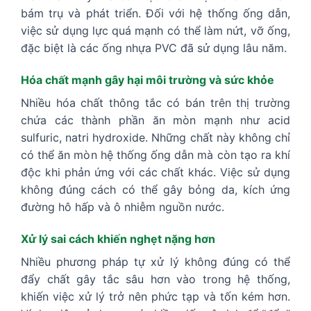
bám trụ và phát triển. Đối với hệ thống ống dẫn,
việc sử dụng lực quá mạnh có thể làm nứt, vỡ ống,
đặc biệt là các ống nhựa PVC đã sử dụng lâu năm.
Hóa chất mạnh gây hại môi trường và sức khỏe
Nhiều hóa chất thông tắc có bán trên thị trường
chứa các thành phần ăn mòn mạnh như acid
sulfuric, natri hydroxide. Những chất này không chỉ
có thể ăn mòn hệ thống ống dẫn mà còn tạo ra khí
độc khi phản ứng với các chất khác. Việc sử dụng
không đúng cách có thể gây bỏng da, kích ứng
đường hô hấp và ô nhiễm nguồn nước.
Xử lý sai cách khiến nghẹt nặng hơn
Nhiều phương pháp tự xử lý không đúng có thể
đẩy chất gây tắc sâu hơn vào trong hệ thống,
khiến việc xử lý trở nên phức tạp và tốn kém hơn.