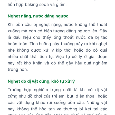
hỗn hợp baking soda và giấm.
Nghẹt nặng, nước dâng ngược
Khi bồn cầu bị nghẹt nặng, nước không thể thoát
xuống mà còn có hiện tượng dâng ngược lên. Đây
là dấu hiệu cho thấy ống thoát nước đã bị tắc
hoàn toàn. Tình huống này thường xảy ra khi nghẹt
nhẹ không được xử lý kịp thời hoặc do có quá
nhiều chất thải tích tụ. Việc tự xử lý ở giai đoạn
này rất khó khăn và có thể gây hậu quả nghiêm
trọng hơn.
Nghẹt do dị vật cứng, khó tự xử lý
Trường hợp nghiêm trọng nhất là khi có dị vật
cứng như đồ chơi của trẻ em, bút, điện thoại, hoặc
các vật dụng khác rơi xuống bồn cầu. Những vật
này không thể hòa tan và thường bị kẹt tại các