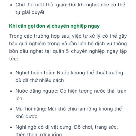
Chờ đợi một thời gian: Đôi khi nghẹt nhẹ có thể
tự giải quyết
Khi cần gọi đơn vị chuyên nghiệp ngay
Trong các trường hợp sau, việc tự xử lý có thể gây
hậu quả nghiêm trọng và cần liên hệ dịch vụ thông
bồn cầu nghẹt tại quận 5 chuyên nghiệp ngay lập
tức:
Nghẹt hoàn toàn: Nước không thể thoát xuống
dù đã thử nhiều cách
Nước dâng ngược: Có hiện tượng nước thải tràn
lên
Mùi hôi nặng: Mùi khó chịu lan rộng không thể
khử được
Nghi ngờ có dị vật cứng: Đồ chơi, trang sức,
điện thoại rơi xuống