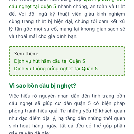
cầu nghẹt tại quận 5
nhanh chóng, an toàn và triệt
để. Với đội ngũ kỹ thuật viên giàu kinh nghiệm
cùng trang thiết bị hiện đại, chúng tôi cam kết xử
lý tận gốc mọi sự cố, mang lại không gian sạch sẽ
và thoải mái cho gia đình bạn.
Xem thêm:
Dịch vụ hút hầm cầu tại Quận 5
Dịch vụ thông cống nghẹt tại Quận 5
Vì sao bồn cầu bị nghẹt?
Việc hiểu rõ nguyên nhân dẫn đến tình trạng bồn
cầu nghẹt sẽ giúp cư dân quận 5 có biện pháp
phòng tránh hiệu quả. Từ những yếu tố khách quan
như đặc điểm địa lý, hạ tầng đến những thói quen
sinh hoạt hàng ngày, tất cả đều có thể góp phần
gây ra vấn đề này.