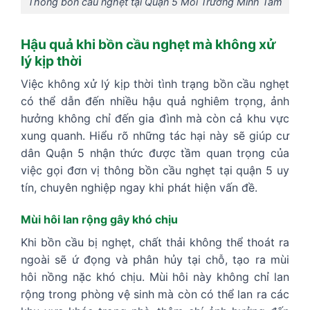
Thông bồn cầu nghẹt tại Quận 5 Môi Trường Minh Tâm
Hậu quả khi bồn cầu nghẹt mà không xử
lý kịp thời
Việc không xử lý kịp thời tình trạng bồn cầu nghẹt
có thể dẫn đến nhiều hậu quả nghiêm trọng, ảnh
hưởng không chỉ đến gia đình mà còn cả khu vực
xung quanh. Hiểu rõ những tác hại này sẽ giúp cư
dân Quận 5 nhận thức được tầm quan trọng của
việc gọi đơn vị thông bồn cầu nghẹt tại quận 5 uy
tín, chuyên nghiệp ngay khi phát hiện vấn đề.
Mùi hôi lan rộng gây khó chịu
Khi bồn cầu bị nghẹt, chất thải không thể thoát ra
ngoài sẽ ứ đọng và phân hủy tại chỗ, tạo ra mùi
hôi nồng nặc khó chịu. Mùi hôi này không chỉ lan
rộng trong phòng vệ sinh mà còn có thể lan ra các