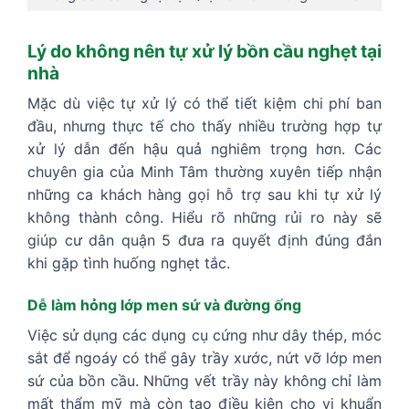
Lý do không nên tự xử lý bồn cầu nghẹt tại
nhà
Mặc dù việc tự xử lý có thể tiết kiệm chi phí ban
đầu, nhưng thực tế cho thấy nhiều trường hợp tự
xử lý dẫn đến hậu quả nghiêm trọng hơn. Các
chuyên gia của Minh Tâm thường xuyên tiếp nhận
những ca khách hàng gọi hỗ trợ sau khi tự xử lý
không thành công. Hiểu rõ những rủi ro này sẽ
giúp cư dân quận 5 đưa ra quyết định đúng đắn
khi gặp tình huống nghẹt tắc.
Dễ làm hỏng lớp men sứ và đường ống
Việc sử dụng các dụng cụ cứng như dây thép, móc
sắt để ngoáy có thể gây trầy xước, nứt vỡ lớp men
sứ của bồn cầu. Những vết trầy này không chỉ làm
mất thẩm mỹ mà còn tạo điều kiện cho vi khuẩn