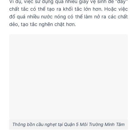
Ví dụ, việc sử dụng quá nhiều giấy vệ sinh để “đẩy”
chất tắc có thể tạo ra khối tắc lớn hơn. Hoặc việc
đổ quá nhiều nước nóng có thể làm nở ra các chất
dẻo, tạo tắc nghẽn chặt hơn.
Thông bồn cầu nghẹt tại Quận 5 Môi Trường Minh Tâm