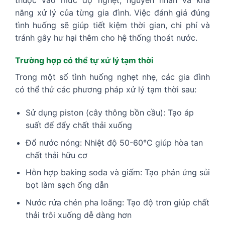
năng xử lý của từng gia đình. Việc đánh giá đúng
tình huống sẽ giúp tiết kiệm thời gian, chi phí và
tránh gây hư hại thêm cho hệ thống thoát nước.
Trường hợp có thể tự xử lý tạm thời
Trong một số tình huống nghẹt nhẹ, các gia đình
có thể thử các phương pháp xử lý tạm thời sau:
Sử dụng piston (cây thông bồn cầu): Tạo áp
suất để đẩy chất thải xuống
Đổ nước nóng: Nhiệt độ 50-60°C giúp hòa tan
chất thải hữu cơ
Hỗn hợp baking soda và giấm: Tạo phản ứng sủi
bọt làm sạch ống dẫn
Nước rửa chén pha loãng: Tạo độ trơn giúp chất
thải trôi xuống dễ dàng hơn