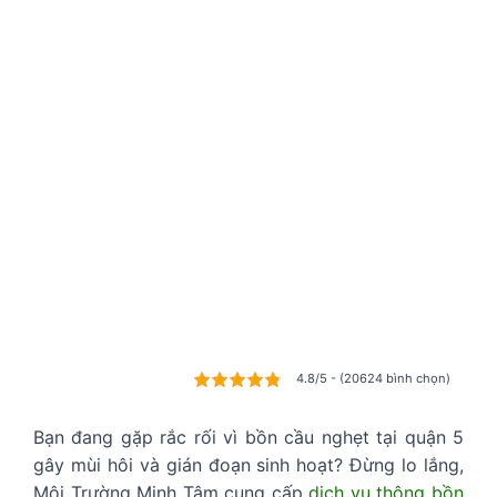
4.8/5 - (20624 bình chọn)
Bạn đang gặp rắc rối vì bồn cầu nghẹt tại quận 5
gây mùi hôi và gián đoạn sinh hoạt? Đừng lo lắng,
Môi Trường Minh Tâm cung cấp
dịch vụ thông bồn