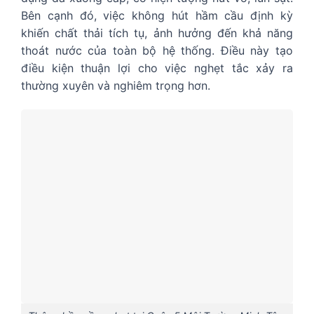
Bên cạnh đó, việc không hút hầm cầu định kỳ
khiến chất thải tích tụ, ảnh hưởng đến khả năng
thoát nước của toàn bộ hệ thống. Điều này tạo
điều kiện thuận lợi cho việc nghẹt tắc xảy ra
thường xuyên và nghiêm trọng hơn.