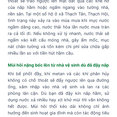
thoát sẽ trào ngược lên mặt đất qua các khe hở
của nắp hầm hoặc ngấm ngang vào tường nhà,
nền sân. Tại một số hộ ở xã Thạch Tân, Thạch Hội,
tình trạng này xảy ra vào mùa mưa khi mực nước
ngầm dâng cao, nước thải hòa lẫn nước mưa tràn
ra cả lối đi. Nếu không xử lý nhanh, nước thải sẽ
ngấm vào kết cấu móng nhà, gây ẩm mốc, mục
nát chân tường và tốn kém chi phí sửa chữa gấp
nhiều lần so với tiền hút hầm cầu.
Mùi hôi nặng bốc lên từ nhà vệ sinh dù đã đậy nắp
Khi bể phốt đầy, khí metan và các khí phân hủy
không có chỗ thoát sẽ đẩy ngược lên qua đường
ống, xâm nhập vào nhà vệ sinh và lan ra các
phòng lân cận. Dù bạn đã đậy kín nắp hầm, sử
dụng nước xả nhiều hay xịt khử mùi thì vẫn không
hết được. Mùi hôi thối kéo dài không chỉ ảnh
hưởng đến sinh hoạt gia đình mà còn tác động tiêu