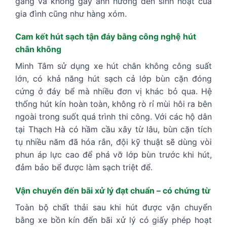
gàng và không gây ảnh hưởng đến sinh hoạt của
gia đình cũng như hàng xóm.
Cam kết hút sạch tận đáy bằng công nghệ hút
chân không
Minh Tâm sử dụng xe hút chân không công suất
lớn, có khả năng hút sạch cả lớp bùn cặn đóng
cứng ở đáy bể mà nhiều đơn vị khác bỏ qua. Hệ
thống hút kín hoàn toàn, không rò rỉ mùi hôi ra bên
ngoài trong suốt quá trình thi công. Với các hộ dân
tại Thạch Hà có hầm cầu xây từ lâu, bùn cặn tích
tụ nhiều năm đã hóa rắn, đội kỹ thuật sẽ dùng vòi
phun áp lực cao để phá vỡ lớp bùn trước khi hút,
đảm bảo bể được làm sạch triệt để.
Vận chuyển đến bãi xử lý đạt chuẩn – có chứng từ
Toàn bộ chất thải sau khi hút được vận chuyển
bằng xe bồn kín đến bãi xử lý có giấy phép hoạt