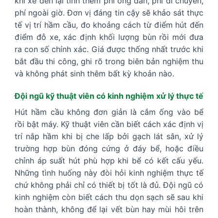
khi xe đến lại tính thêm phí ống dẫn, phí di chuyển,
phí ngoài giờ. Đơn vị đáng tin cậy sẽ khảo sát thực
tế vị trí hầm cầu, đo khoảng cách từ điểm hút đến
điểm đỗ xe, xác định khối lượng bùn rồi mới đưa
ra con số chính xác. Giá được thống nhất trước khi
bắt đầu thi công, ghi rõ trong biên bản nghiệm thu
và không phát sinh thêm bất kỳ khoản nào.
Đội ngũ kỹ thuật viên có kinh nghiệm xử lý thực tế
Hút hầm cầu không đơn giản là cắm ống vào bể
rồi bật máy. Kỹ thuật viên cần biết cách xác định vị
trí nắp hầm khi bị che lấp bởi gạch lát sân, xử lý
trường hợp bùn đóng cứng ở đáy bể, hoặc điều
chỉnh áp suất hút phù hợp khi bể có kết cấu yếu.
Những tình huống này đòi hỏi kinh nghiệm thực tế
chứ không phải chỉ có thiết bị tốt là đủ. Đội ngũ có
kinh nghiệm còn biết cách thu dọn sạch sẽ sau khi
hoàn thành, không để lại vết bùn hay mùi hôi trên