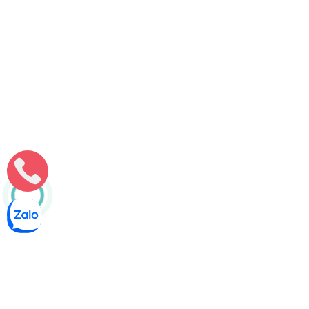
Môi Trường Minh Tâm
Thông bồn cầu nghẹt tại Cẩm Xuyên, Hà Tĩnh – hỗ trợ 24/7,
nhận việc cả ngày lễ
Bồn cầu nghẹt giữa đêm hay ngày lễ tại Cẩm Xuyên, Hà
Tĩnh? Minh Tâm hỗ trợ thông bồn cầu