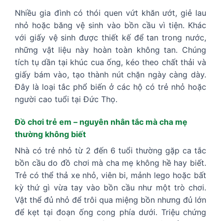
Nhiều gia đình có thói quen vứt khăn ướt, giẻ lau
nhỏ hoặc băng vệ sinh vào bồn cầu vì tiện. Khác
với giấy vệ sinh được thiết kế để tan trong nước,
những vật liệu này hoàn toàn không tan. Chúng
tích tụ dần tại khúc cua ống, kéo theo chất thải và
giấy bám vào, tạo thành nút chặn ngày càng dày.
Đây là loại tắc phổ biến ở các hộ có trẻ nhỏ hoặc
người cao tuổi tại Đức Thọ.
Đồ chơi trẻ em – nguyên nhân tắc mà cha mẹ
thường không biết
Nhà có trẻ nhỏ từ 2 đến 6 tuổi thường gặp ca tắc
bồn cầu do đồ chơi mà cha mẹ không hề hay biết.
Trẻ có thể thả xe nhỏ, viên bi, mảnh lego hoặc bất
kỳ thứ gì vừa tay vào bồn cầu như một trò chơi.
Vật thể đủ nhỏ để trôi qua miệng bồn nhưng đủ lớn
để kẹt tại đoạn ống cong phía dưới. Triệu chứng