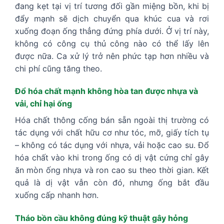
đang kẹt tại vị trí tương đối gần miệng bồn, khi bị
đẩy mạnh sẽ dịch chuyển qua khúc cua và rơi
xuống đoạn ống thẳng đứng phía dưới. Ở vị trí này,
không có công cụ thủ công nào có thể lấy lên
được nữa. Ca xử lý trở nên phức tạp hơn nhiều và
chi phí cũng tăng theo.
Đổ hóa chất mạnh không hòa tan được nhựa và
vải, chỉ hại ống
Hóa chất thông cống bán sẵn ngoài thị trường có
tác dụng với chất hữu cơ như tóc, mỡ, giấy tích tụ
– không có tác dụng với nhựa, vải hoặc cao su. Đổ
hóa chất vào khi trong ống có dị vật cứng chỉ gây
ăn mòn ống nhựa và ron cao su theo thời gian. Kết
quả là dị vật vẫn còn đó, nhưng ống bắt đầu
xuống cấp nhanh hơn.
Tháo bồn cầu không đúng kỹ thuật gây hỏng