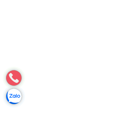
Môi Trường Minh Tâm
Thông cống nghẹt tại Vũ Quang, Hà Tĩnh – Thông nhanh triệt
để
Thông cống nghẹt tại Vũ Quang – Minh Tâm thông nhanh triệt
để, giá minh bạch, hỗ trợ tận nơi.