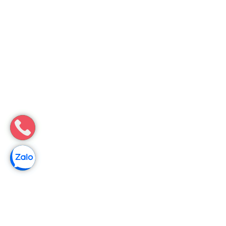
Môi Trường Minh Tâm
Hút hầm cầu tại Krông Nô, Đắk Nông – Hút sạch hiệu quả
Hút hầm cầu tại Krông Nô, Đắk Nông – xe chuyên dụng hút
sạch, đúng hẹn cam kết, giá công