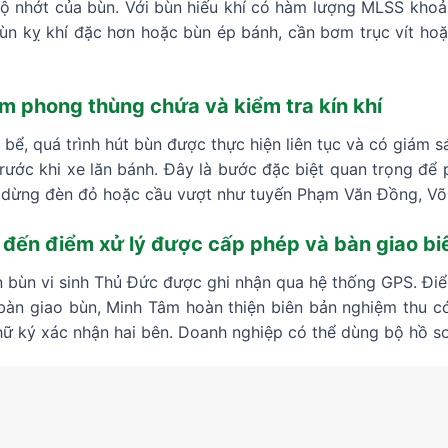
ộ nhớt của bùn. Với bùn hiếu khí có hàm lượng MLSS kho
ùn kỵ khí đặc hơn hoặc bùn ép bánh, cần bơm trục vít hoặ
êm phong thùng chứa và kiểm tra kín khí
 bể, quá trình hút bùn được thực hiện liên tục và có giám s
trước khi xe lăn bánh. Đây là bước đặc biệt quan trọng để 
 dừng đèn đỏ hoặc cầu vượt như tuyến Phạm Văn Đồng, Võ
đến điểm xử lý được cấp phép và bàn giao bi
n bùn vi sinh Thủ Đức được ghi nhận qua hệ thống GPS. Điể
n giao bùn, Minh Tâm hoàn thiện biên bản nghiệm thu có đ
hữ ký xác nhận hai bên. Doanh nghiệp có thể dùng bộ hồ s