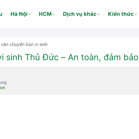
u
Hà Nội
HCM
Dịch vụ khác
Kiến thức
vận chuyển bùn vi sinh
i sinh Thủ Đức – An toàn, đảm bảo
dung
inh