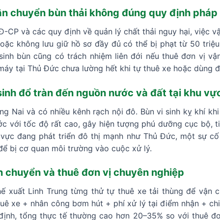
vận chuyển bùn thải không đúng quy định pháp 
CP và các quy định về quản lý chất thải nguy hại, việc v
ặc không lưu giữ hồ sơ đầy đủ có thể bị phạt từ 50 triệu
inh bùn cũng có trách nhiệm liên đới nếu thuê đơn vị v
 máy tại Thủ Đức chưa lường hết khi tự thuê xe hoặc dùng 
sinh đổ tràn đến nguồn nước và đất tại khu v
 Nai và có nhiều kênh rạch nội đô. Bùn vi sinh kỵ khí khi 
c với tốc độ rất cao, gây hiện tượng phú dưỡng cục bộ, tiê
vực đang phát triển đô thị mạnh như Thủ Đức, một sự cố
để bị cơ quan môi trường vào cuộc xử lý.
ận chuyển và thuê đơn vị chuyên nghiệp
ế xuất Linh Trung từng thử tự thuê xe tải thùng để vận c
 thuê xe + nhân công bơm hút + phí xử lý tại điểm nhận + chi 
định, tổng thực tế thường cao hơn 20–35% so với thuê đ