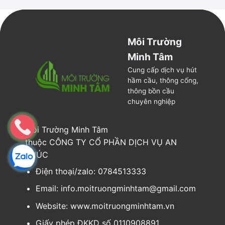
Môi Trường
Minh Tâm
Cung cấp dịch vụ hút
hầm cầu, thông cống,
thông bồn cầu
chuyên nghiệp
Môi Trường Minh Tâm
thuộc CÔNG TY CỔ PHẦN DỊCH VỤ AN
PHÚC
Điện thoại/zalo: 0784513333
Email: info.moitruongminhtam@gmail.com
Website: www.moitruongminhtam.vn
Giấy phép ĐKKD số
0110908891