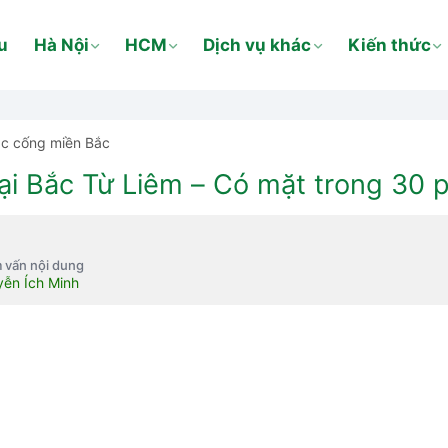
u
Hà Nội
HCM
Dịch vụ khác
Kiến thức
ắc cống miền Bắc
ại Bắc Từ Liêm – Có mặt trong 30 p
 vấn nội dung
ễn Ích Minh