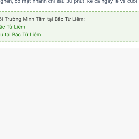
 nghẽn, có mặt nhanh chỉ sau 30 phút, kể cả ngày lễ và cuối 
i Trường Minh Tâm tại Bắc Từ Liêm:
Bắc Từ Liêm
u tại Băc Từ Liêm