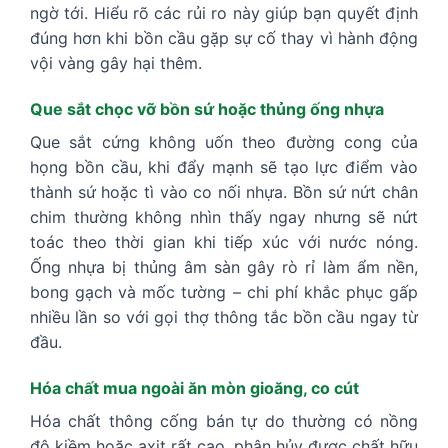
ngờ tới. Hiểu rõ các rủi ro này giúp bạn quyết định
đúng hơn khi bồn cầu gặp sự cố thay vì hành động
vội vàng gây hại thêm.
Que sắt chọc vỡ bồn sứ hoặc thủng ống nhựa
Que sắt cứng không uốn theo đường cong của
họng bồn cầu, khi đẩy mạnh sẽ tạo lực điểm vào
thành sứ hoặc tì vào co nối nhựa. Bồn sứ nứt chân
chim thường không nhìn thấy ngay nhưng sẽ nứt
toác theo thời gian khi tiếp xúc với nước nóng.
Ống nhựa bị thủng âm sàn gây rò rỉ làm ẩm nền,
bong gạch và mốc tường – chi phí khắc phục gấp
nhiều lần so với gọi thợ thông tắc bồn cầu ngay từ
đầu.
Hóa chất mua ngoài ăn mòn gioăng, co cút
Hóa chất thông cống bán tự do thường có nồng
độ kiềm hoặc axit rất cao, phân hủy được chất hữu