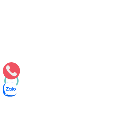
Thanh Thảo
Nguyễn Ích Minh
Thông tắc bồn cầu tại thành phố Thái Nguyên, Thái Nguyên –
Sạch 100%
Tiêu điểmDụng cụ hiện đại Minh Tâm mang đến Thanh SơnLò
xo điện điều chỉnh tốc độ, không giật mạnh