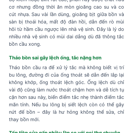
cơ nhưng đồng thời ăn mòn gioăng cao su và co
cút nhựa. Sau vài lần dùng, gioăng bịt giữa bồn và
sàn bị thoái hóa, mất độ đàn hồi, dẫn đến rò mùi
hôi từ hầm cầu ngược lên nhà vệ sinh. Đây là lý do
nhiều nhà vệ sinh có mùi dai dẳng dù đã thông tắc
bồn cầu xong.
Tháo bồn sai gây lệch ống, tắc nặng hơn
Tháo bồn cầu ra để xử lý tắc mà không biết vị trí
bu lông, đường đi của ống thoát sẽ dẫn đến lắp lại
không khớp, ống thoát lệch góc. Ống lệch dù chỉ
vài độ cũng làm nước thoát chậm hơn và dễ tích tụ
cặn hơn sau này, biến điểm tắc nhẹ thành điểm tắc
mãn tính. Nếu bu lông bị siết lệch còn có thể gây
nứt đế bồn – đây là hư hỏng không thể sửa, chỉ
thay bồn mới.
Tốn tiền sửa gấp nhiều lần so với gọi thợ chuyên