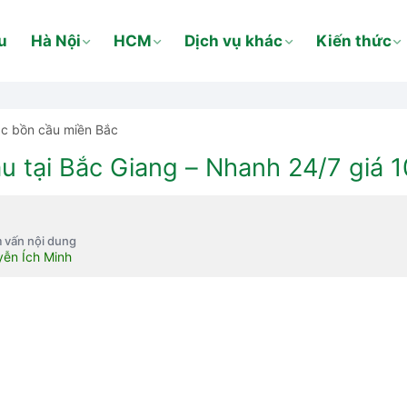
u
Hà Nội
HCM
Dịch vụ khác
Kiến thức
ắc bồn cầu miền Bắc
u tại Bắc Giang – Nhanh 24/7 giá 
 vấn nội dung
ễn Ích Minh