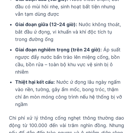
đầu có mùi hôi nhẹ, sinh hoạt bất tiện nhưng
vẫn tạm dùng được
Giai đoạn giữa (12–24 giờ):
Nước không thoát,
bắt đầu ứ đọng, vi khuẩn và khí độc tích tụ
trong đường ống
Giai đoạn nghiêm trọng (trên 24 giờ):
Áp suất
ngược đẩy nước bẩn trào lên miệng cống, bồn
cầu, bồn rửa – toàn bộ khu vực vệ sinh bị ô
nhiễm
Thiệt hại kết cấu:
Nước ứ đọng lâu ngày ngấm
vào nền, tường, gây ẩm mốc, bong tróc, thậm
chí ăn mòn móng công trình nếu hệ thống bị vỡ
ngầm
Chi phí xử lý thông cống nghẹt thông thường dao
động từ 100.000 đến vài trăm nghìn đồng. Nhưng
nếu để dẫn đến trào ngược và ô nhiễm diện rộng,