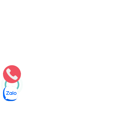
Môi Trường Minh Tâm
Thông cống nghẹt Phường 14, Quận 8 – Bảo hành lâu dài