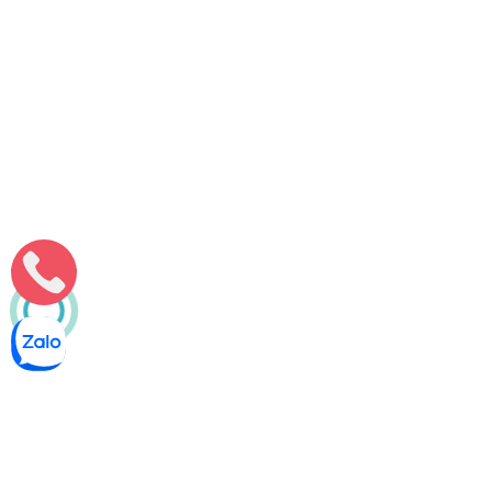
100k/ lần⟫
Tiêu điểmTình hình tắc nghẹt cống tại Thọ Xuân hiện tạiĐặc
điểm hệ thống thoát nướcNguyên nhân và hậu quảCác
Môi Trường Minh Tâm