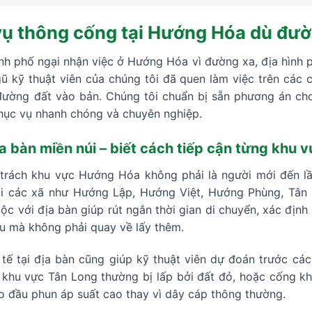
ụ thông cống tại Hướng Hóa dù đườ
ành phố ngại nhận việc ở Hướng Hóa vì đường xa, địa hình p
ũ kỹ thuật viên của chúng tôi đã quen làm việc trên các 
ường đất vào bản. Chúng tôi chuẩn bị sẵn phương án cho
ục vụ nhanh chóng và chuyên nghiệp.
a bàn miền núi – biết cách tiếp cận từng khu 
 trách khu vực Hướng Hóa không phải là người mới đến l
tại các xã như Hướng Lập, Hướng Việt, Hướng Phùng, Tân 
c với địa bàn giúp rút ngắn thời gian di chuyển, xác định 
ầu mà không phải quay về lấy thêm.
tế tại địa bàn cũng giúp kỹ thuật viên dự đoán trước các 
khu vực Tân Long thường bị lấp bởi đất đỏ, hoặc cống k
o đầu phun áp suất cao thay vì dây cáp thông thường.