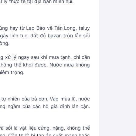
 lý thực tế tại địa bàn miền núi.
ùng hay từ Lao Bảo về Tân Long, taluy
y liên tục, đất đỏ bazan trộn lẫn sỏi
ờng.
g xử lý ngay sau khi mưa tạnh, chỉ cần
 không thể khơi được. Nước mưa không
hiêm trọng.
tự nhiên của bà con. Vào mùa lũ, nước
ống ngầm của các hộ gia đình lân cận.
 sỏi là vật liệu cứng, nặng, không thể
g. Cần thiết bị tạo áp suất mạnh hoặc