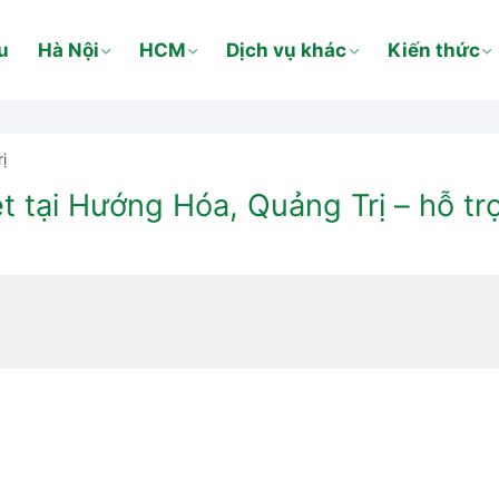
u
Hà Nội
HCM
Dịch vụ khác
Kiến thức
ị
 tại Hướng Hóa, Quảng Trị – hỗ trợ