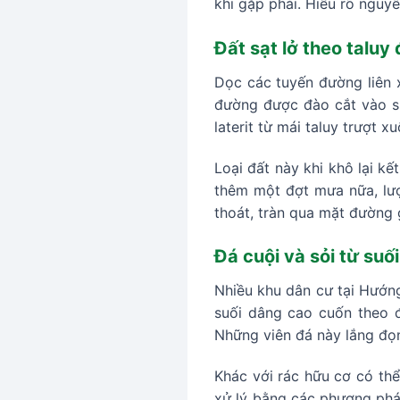
khi gặp phải. Hiểu rõ nguyê
Đất sạt lở theo talu
Dọc các tuyến đường liên 
đường được đào cắt vào sườ
laterit từ mái taluy trượt
Loại đất này khi khô lại k
thêm một đợt mưa nữa, lư
thoát, tràn qua mặt đường 
Đá cuội và sỏi từ suố
Nhiều khu dân cư tại Hướn
suối dâng cao cuốn theo đ
Những viên đá này lắng đọn
Khác với rác hữu cơ có thể
xử lý bằng các phương phá