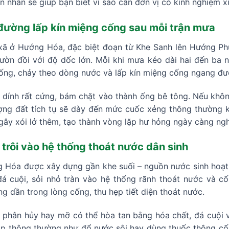
n nhân sẽ giúp bạn biết vì sao cần đơn vị có kinh nghiệm xử
y đường lấp kín miệng cống sau mỗi trận mưa
xã ở Hướng Hóa, đặc biệt đoạn từ Khe Sanh lên Hướng Ph
n đồi với độ dốc lớn. Mỗi khi mưa kéo dài hai đến ba ngà
 xuống, chảy theo dòng nước và lấp kín miệng cống ngang đư
ết dính rất cứng, bám chặt vào thành ống bê tông. Nếu khôn
ợng đất tích tụ sẽ dày đến mức cuốc xẻng thông thường
gây xói lở thêm, tạo thành vòng lặp hư hỏng ngày càng ng
i trôi vào hệ thống thoát nước dân sinh
g Hóa được xây dựng gần khe suối – nguồn nước sinh hoạt 
á cuội, sỏi nhỏ tràn vào hệ thống rãnh thoát nước và c
g dần trong lòng cống, thu hẹp tiết diện thoát nước.
 phân hủy hay mỡ có thể hòa tan bằng hóa chất, đá cuội và
p thông thường như đổ nước sôi hay dùng thuốc thông cốn