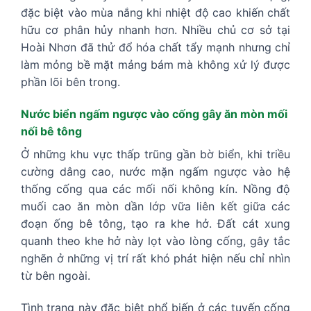
đặc biệt vào mùa nắng khi nhiệt độ cao khiến chất
hữu cơ phân hủy nhanh hơn. Nhiều chủ cơ sở tại
Hoài Nhơn đã thử đổ hóa chất tẩy mạnh nhưng chỉ
làm mỏng bề mặt mảng bám mà không xử lý được
phần lõi bên trong.
Nước biển ngấm ngược vào cống gây ăn mòn mối
nối bê tông
Ở những khu vực thấp trũng gần bờ biển, khi triều
cường dâng cao, nước mặn ngấm ngược vào hệ
thống cống qua các mối nối không kín. Nồng độ
muối cao ăn mòn dần lớp vữa liên kết giữa các
đoạn ống bê tông, tạo ra khe hở. Đất cát xung
quanh theo khe hở này lọt vào lòng cống, gây tắc
nghẽn ở những vị trí rất khó phát hiện nếu chỉ nhìn
từ bên ngoài.
Tình trạng này đặc biệt phổ biến ở các tuyến cống