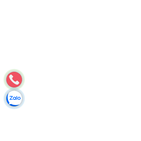
Môi Trường Minh Tâm
Thông bồn cầu nghẹt tại Phù Cát, Bình Định – Xử lý sạch triệt
để
Thông bồn cầu nghẹt tại Phù Cát, Bình Định – Môi Trường
Minh Tâm xử lý sạch triệt để, không