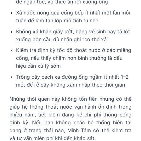
để ngăn tóc, vỏ thức ăn rơi xuống ống
Xả nước nóng qua cống bếp ít nhất một lần mỗi
tuần để làm tan lớp mỡ tích tụ nhẹ
Không xả khăn giấy ướt, băng vệ sinh hay tã lót
xuống bồn cầu dù nhãn ghi “có thể xả”
Kiểm tra định kỳ tốc độ thoát nước ở các miệng
cống, nếu thấy chậm hơn bình thường là dấu
hiệu cần xử lý sớm
Trồng cây cách xa đường ống ngầm ít nhất 1–2
mét để rễ cây không xâm nhập theo thời gian
Những thói quen này không tốn tiền nhưng có thể
giúp hệ thống thoát nước vận hành ổn định trong
nhiều năm, tiết kiệm đáng kể chi phí thông cống
định kỳ. Nếu bạn không chắc hệ thống hiện tại
đang ở trạng thái nào, Minh Tâm có thể kiểm tra
và tư vấn miễn phí khi đến khảo sát.