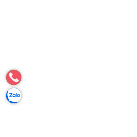
Môi Trường Minh Tâm
Thông bồn cầu nghẹt tại Cư Jút, Đắk Nông – Báo giá 2026
Thông bồn cầu nghẹt tại Cư Jút, Đắk Nông – báo giá trước khi
làm, thi công nhanh gọn, xử