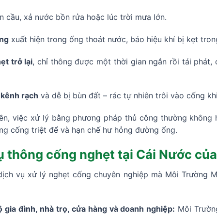
n cầu, xả nước bồn rửa hoặc lúc trời mưa lớn.
ờng
xuất hiện trong ống thoát nước, báo hiệu khí bị kẹt tron
t trở lại
, chỉ thông được một thời gian ngắn rồi tái phá
n kênh rạch
và dễ bị bùn đất – rác tự nhiên trôi vào cống kh
ên, việc xử lý bằng phương pháp thủ công thường không h
ông cống triệt để và hạn chế hư hỏng đường ống.
vụ thông cống nghẹt tại Cái Nước c
dịch vụ xử lý nghẹt cống chuyên nghiệp mà Môi Trường M
 gia đình, nhà trọ, cửa hàng và doanh nghiệp:
Môi Trường