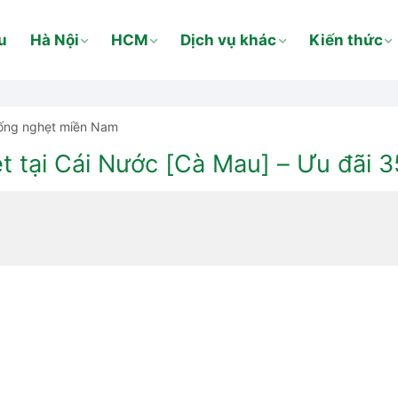
u
Hà Nội
HCM
Dịch vụ khác
Kiến thức
ống nghẹt miền Nam
 tại Cái Nước [Cà Mau] – Ưu đãi 