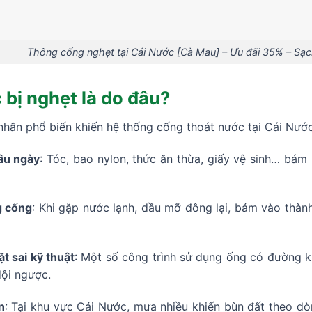
Thông cống nghẹt tại Cái Nước [Cà Mau] – Ưu đãi 35% – Sạ
bị nghẹt là do đâu?
nhân phổ biến khiến hệ thống cống thoát nước tại Cái Nướ
lâu ngày
: Tóc, bao nylon, thức ăn thừa, giấy vệ sinh… bám
g cống
: Khi gặp nước lạnh, dầu mỡ đông lại, bám vào thàn
t sai kỹ thuật
: Một số công trình sử dụng ống có đường k
dội ngược.
n
: Tại khu vực Cái Nước, mưa nhiều khiến bùn đất theo dò