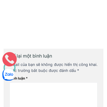
Môi Trường Minh Tâm
Thông bồn cầu nghẹt tại Như Thanh, Thanh Hóa giá chỉ từ
100k
Tiêu điểmĐặc điểm gây nghẹt cống tại vùng núi Bá ThướcTác
động của địa hình đồi núiẢnh hưởng mùa mưa
Để lại một bình luận
Email của bạn sẽ không được hiển thị công khai.
Các trường bắt buộc được đánh dấu
*
Bình luận
*