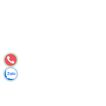
Môi Trường Minh Tâm
Thông cống nghẹt Phường 14, Quận 8 – Bảo hành lâu dài
Thông cống nghẹt Phường 14 Quận 8 – Minh Tâm bảo hành
đến 12 tháng, miễn phí xử lý nếu