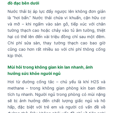
đồ đạc bên dưới
Nước thải bị áp lực đẩy ngược lên không đơn giản
là “hơi bẩn.” Nước thải chứa vi khuẩn, cặn hữu cơ
và mỡ – khi ngấm vào sàn gỗ, tiếp xúc với chân
tường thạch cao hoặc chảy vào tủ âm tường, thiệt
hại có thể lên đến vài triệu đồng chỉ sau một đêm.
Chi phí sửa sàn, thay tường thạch cao bao giờ
cũng cao hơn rất nhiều so với chi phí thông cống
kịp thời.
Mùi hôi trong không gian kín lan nhanh, ảnh
hưởng sức khỏe người ngủ
Hơi từ đường cống tắc – chủ yếu là khí H2S và
methane – trong không gian phòng kín ban đêm
tích tụ nhanh. Người ngủ trong phòng có mùi nặng
sẽ bị ảnh hưởng đến chất lượng giấc ngủ và hô
hấp, đặc biệt với trẻ em và người có vấn đề về