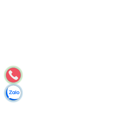
Môi Trường Minh Tâm
Thông bồn cầu nghẹt tại Thường Xuân, Thanh Hóa ⟪Giá chỉ từ
100k/ lần⟫
Tiêu điểmTình hình và nguyên nhân bồn cầu nghẹt tại Thọ
XuânẢnh hưởng của địa hình núi đồiĐặc điểm khí