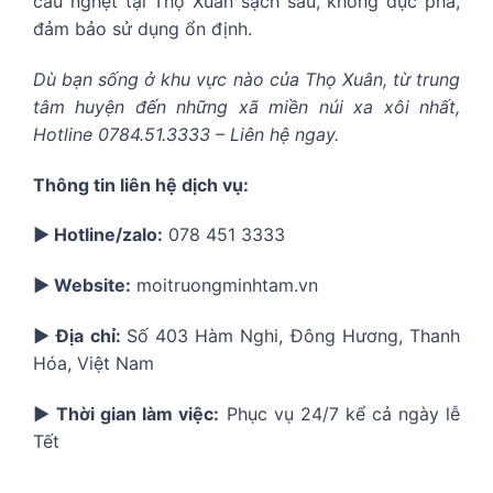
cầu nghẹt tại Thọ Xuân sạch sâu, không đục phá,
đảm bảo sử dụng ổn định.
Dù bạn sống ở khu vực nào của Thọ Xuân, từ trung
tâm huyện đến những xã miền núi xa xôi nhất,
Hotline 0784.51.3333 – Liên hệ ngay.
Thông tin liên hệ dịch vụ:
▶️ Hotline/zalo:
078 451 3333
▶️ Website:
moitruongminhtam.vn
▶️ Địa chỉ:
Số 403 Hàm Nghi, Đông Hương, Thanh
Hóa, Việt Nam
▶️ Thời gian làm việc:
Phục vụ 24/7 kể cả ngày lễ
Tết