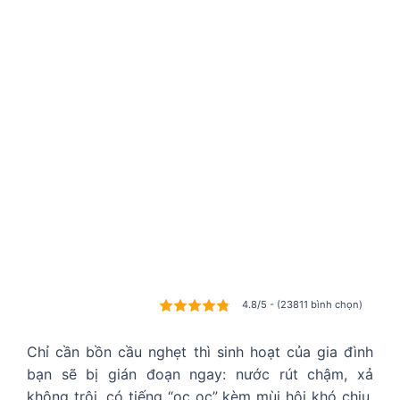
4.8/5 - (23811 bình chọn)
Chỉ cần bồn cầu nghẹt thì sinh hoạt của gia đình
bạn sẽ bị gián đoạn ngay: nước rút chậm, xả
không trôi, có tiếng “ọc ọc” kèm mùi hôi khó chịu,