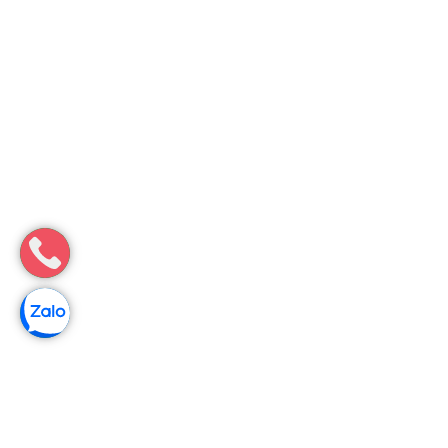
Môi Trường Minh Tâm
Hút Hầm Cầu Tại Diễn Châu – Nghệ An ❤️【 Liên hệ
0784513333】
Tiêu điểmNhững dấu hiệu cảnh báo bồn cầu nghẹt mà bạn
nên lưu ýNước rút chậm bất thường sau mỗi