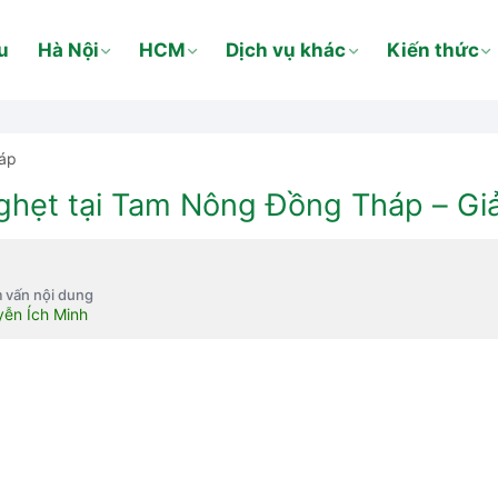
u
Hà Nội
HCM
Dịch vụ khác
Kiến thức
áp
ghẹt tại Tam Nông Đồng Tháp – Gi
 vấn nội dung
ễn Ích Minh