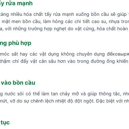
ẩy rửa mạnh
càng nhiều hóa chất tẩy rửa mạnh xuống bồn cầu sẽ giúp 
mặt men bồn cầu, làm hỏng các chi tiết cao su, nhựa tron
a, với những trường hợp nghẹt do vật cứng, hóa chất hoàn
ng phù hợp
 móc sắt hay các vật dụng không chuyên dụng đểковырят
thậm chí đẩy vật cản sâu hơn vào trong đường ống khiến 
p vào bồn cầu
g nước sôi có thể làm tan chảy mỡ và giúp thông tắc, như
nứt, vỡ do sự chênh lệch nhiệt độ đột ngột. Đặc biệt với 
 tục