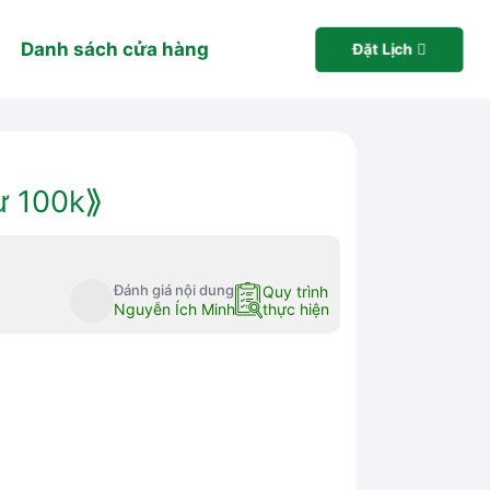
Danh sách cửa hàng
Đặt Lịch
ừ 100k⟫
Đánh giá nội dung
Quy trình
Nguyễn Ích Minh
thực hiện