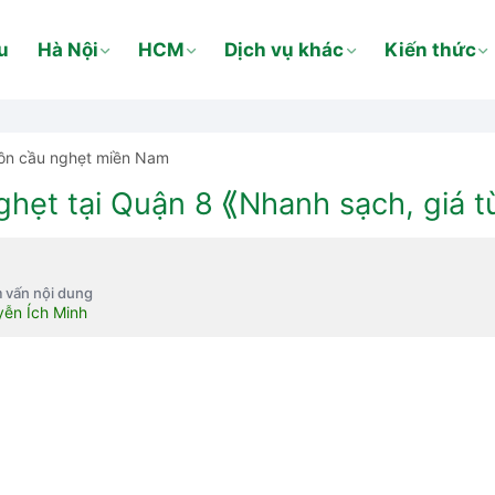
u
Hà Nội
HCM
Dịch vụ khác
Kiến thức
ồn cầu nghẹt miền Nam
hẹt tại Quận 8 ⟪Nhanh sạch, giá t
 vấn nội dung
ễn Ích Minh