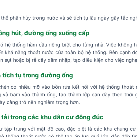
hể phân hủy trong nước và sẽ tích tụ lâu ngày gây tắc ng
ông hút, đường ống xuống cấp
có hệ thống hầm cầu riêng biệt cho từng nhà. Việc không hú
ến khả năng thoát nước của toàn bộ hệ thống. Bên cạnh 
ún sụt hoặc bị rễ cây xâm nhập, tạo điều kiện cho việc ngh
 tích tụ trong đường ống
chén có nhiều mỡ vào bồn rửa kết nối với hệ thống thoát
và bám vào thành ống, tạo thành lớp cặn dày theo thời gi
ày càng trở nên nghiêm trọng hơn.
tải trong các khu dân cư đông đúc
 tập trung với mật độ cao, đặc biệt là các khu chung cư 
ệ thống thoát nước có thể tạo áp lực quá lớn, dẫn đến tì