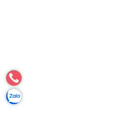
Môi Trường Minh Tâm
Thông bồn cầu nghẹt tại Thường Xuân, Thanh Hóa ⟪Giá chỉ từ
100k/ lần⟫
Tiêu điểmPhân tích nguyên nhân bồn cầu nghẹt tại Nông
CốngẢnh hưởng từ hoạt động nông nghiệpTác động của hoạt