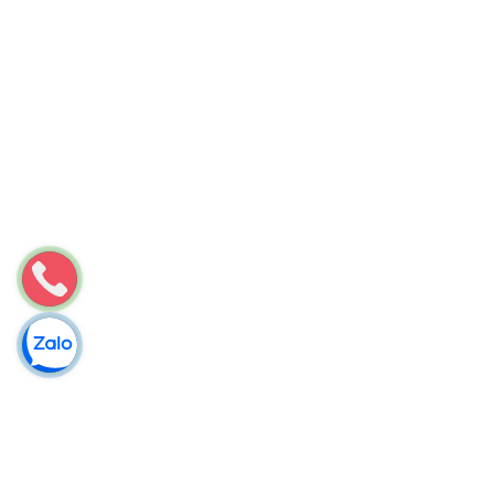
Môi Trường Minh Tâm
Thông bồn cầu nghẹt tại Quan Sơn [Thanh Hóa] – Hotline
0784513333
Tiêu điểmTình trạng bồn cầu nghẹt tại Nga Sơn đang gia tăng
– Nguyên nhân từ đâu?Đặc điểm hệ thống