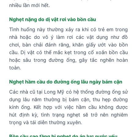
nhiều lần mới hết.
Nghẹt nặng do dị vật rơi vào bồn cầu
Tình huống này thường xảy ra khi có trẻ em trong
nhà hoặc do vô ý làm rơi các vật dụng như đồ
chơi, bàn chải đánh răng, khăn giấy ướt vào bồn
cầu. Dị vật có thể mắc kẹt trong cổ xoắn bồn cầu
hoặc sâu trong đường ống, gây tắc nghẽn hoàn
toàn.
Nghẹt hầm cầu do đường ống lâu ngày bám cặn
Các nhà cũ tại Long Mỹ có hệ thống đường ống sử
dụng lâu năm thường bị bám cặn, thu hẹp đường
kính ống. Kết hợp với việc hầm cầu không được
hút định kỳ, tình trạng nghẹt sẽ trở nên nghiêm
trọng và tái diễn thường xuyên.
Bồn cầu cao tầng bị nghẹt do áp lực nước yếu