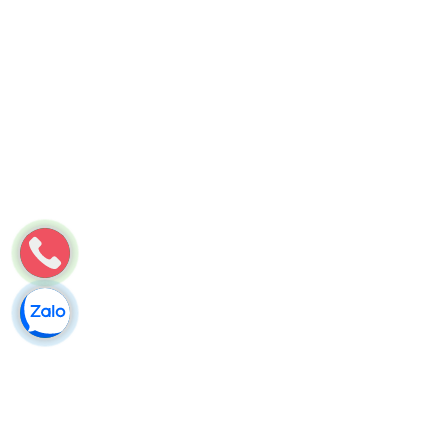
Môi Trường Minh Tâm
Thông cống nghẹt tại Hoàng Sa🔰【0784513333 – Từ 100k】
Cam kết sạch
Tiêu điểmVì sao không nên chần chừ khi bồn cầu bắt đầu có
dấu hiệu nghẹt?Bảng giá dịch vụ Thông