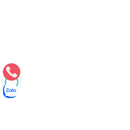
Thông bồn cầu nghẹt tại Như Xuân [Thanh Hóa] – 100%
không tái nghẹt
Tiêu điểmĐặc điểm và nguyên nhân gây nghẹt bồn cầu tại
Hoằng HóaẢnh hưởng của hoạt động nông nghiệp và