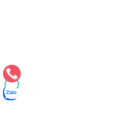
Môi Trường Minh Tâm
Thông bồn cầu nghẹt tại Phong Điền – Xử lý triệt để – sạch sẽ
100%
Thông bồn cầu nghẹt tại Phong Điền nhanh, đúng kỹ thuật,
không ảnh hưởng sinh hoạt. Môi Trường Minh Tâm