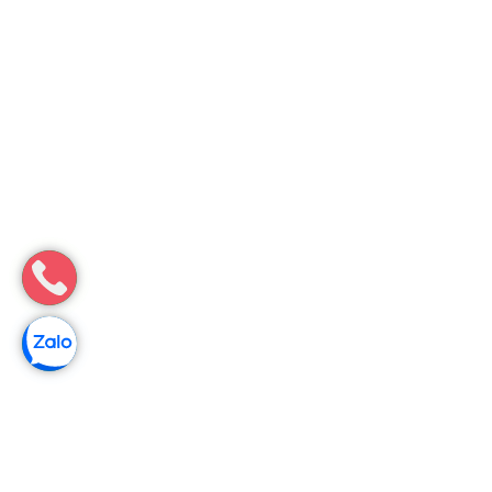
Môi Trường Minh Tâm
Thông bồn cầu nghẹt tại Vĩnh Thạnh [Cần Thơ] – Chất Lượng
Số 1
Thông bồn cầu nghẹt tại Vĩnh Thạnh nhanh, đúng kỹ thuật,
không ảnh hưởng sinh hoạt. Môi Trường Minh Tâm