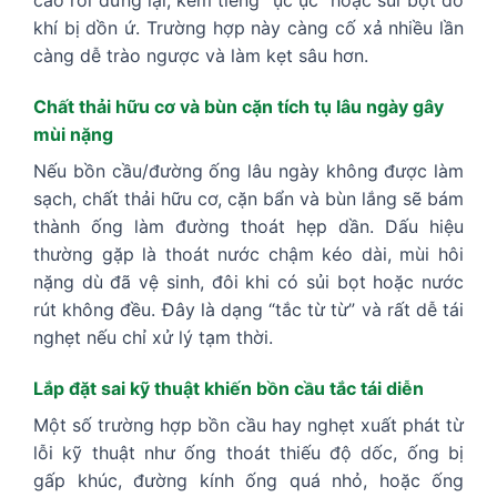
cao rồi đứng lại, kèm tiếng “ục ục” hoặc sủi bọt do
khí bị dồn ứ. Trường hợp này càng cố xả nhiều lần
càng dễ trào ngược và làm kẹt sâu hơn.
Chất thải hữu cơ và bùn cặn tích tụ lâu ngày gây
mùi nặng
Nếu bồn cầu/đường ống lâu ngày không được làm
sạch, chất thải hữu cơ, cặn bẩn và bùn lắng sẽ bám
thành ống làm đường thoát hẹp dần. Dấu hiệu
thường gặp là thoát nước chậm kéo dài, mùi hôi
nặng dù đã vệ sinh, đôi khi có sủi bọt hoặc nước
rút không đều. Đây là dạng “tắc từ từ” và rất dễ tái
nghẹt nếu chỉ xử lý tạm thời.
Lắp đặt sai kỹ thuật khiến bồn cầu tắc tái diễn
Một số trường hợp bồn cầu hay nghẹt xuất phát từ
lỗi kỹ thuật như ống thoát thiếu độ dốc, ống bị
gấp khúc, đường kính ống quá nhỏ, hoặc ống