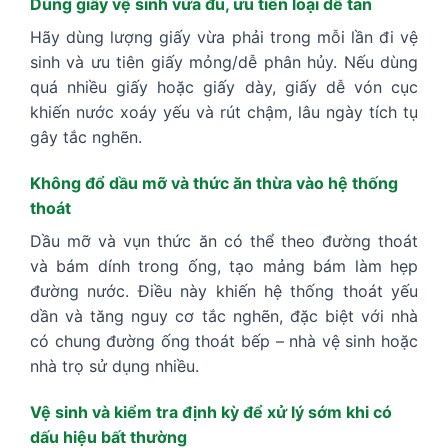
Dùng giấy vệ sinh vừa đủ, ưu tiên loại dễ tan
Hãy dùng lượng giấy vừa phải trong mỗi lần đi vệ
sinh và ưu tiên giấy mỏng/dễ phân hủy. Nếu dùng
quá nhiều giấy hoặc giấy dày, giấy dễ vón cục
khiến nước xoáy yếu và rút chậm, lâu ngày tích tụ
gây tắc nghẽn.
Không đổ dầu mỡ và thức ăn thừa vào hệ thống
thoát
Dầu mỡ và vụn thức ăn có thể theo đường thoát
và bám dính trong ống, tạo mảng bám làm hẹp
đường nước. Điều này khiến hệ thống thoát yếu
dần và tăng nguy cơ tắc nghẽn, đặc biệt với nhà
có chung đường ống thoát bếp – nhà vệ sinh hoặc
nhà trọ sử dụng nhiều.
Vệ sinh và kiểm tra định kỳ để xử lý sớm khi có
dấu hiệu bất thường