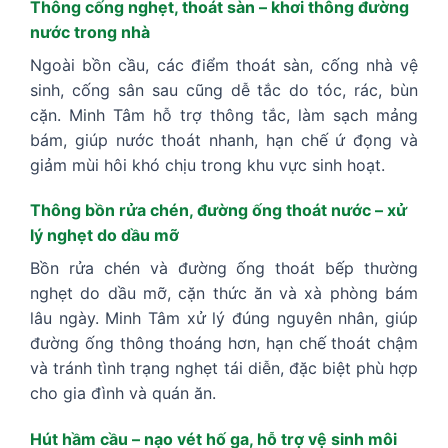
Thông cống nghẹt, thoát sàn – khơi thông đường
nước trong nhà
Ngoài bồn cầu, các điểm thoát sàn, cống nhà vệ
sinh, cống sân sau cũng dễ tắc do tóc, rác, bùn
cặn. Minh Tâm hỗ trợ thông tắc, làm sạch mảng
bám, giúp nước thoát nhanh, hạn chế ứ đọng và
giảm mùi hôi khó chịu trong khu vực sinh hoạt.
Thông bồn rửa chén, đường ống thoát nước – xử
lý nghẹt do dầu mỡ
Bồn rửa chén và đường ống thoát bếp thường
nghẹt do dầu mỡ, cặn thức ăn và xà phòng bám
lâu ngày. Minh Tâm xử lý đúng nguyên nhân, giúp
đường ống thông thoáng hơn, hạn chế thoát chậm
và tránh tình trạng nghẹt tái diễn, đặc biệt phù hợp
cho gia đình và quán ăn.
Hút hầm cầu – nạo vét hố ga, hỗ trợ vệ sinh môi