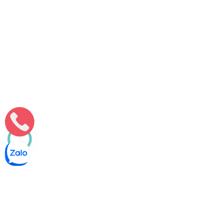
Môi Trường Minh Tâm
Thông bồn cầu nghẹt tại Chợ Lách – Xử Lý Nhanh, Triệt Để
Thông bồn cầu nghẹt tại Chợ Lách giúp xử lý hiệu quả nghẹt
nặng, trào nước trong sinh hoạt. Môi