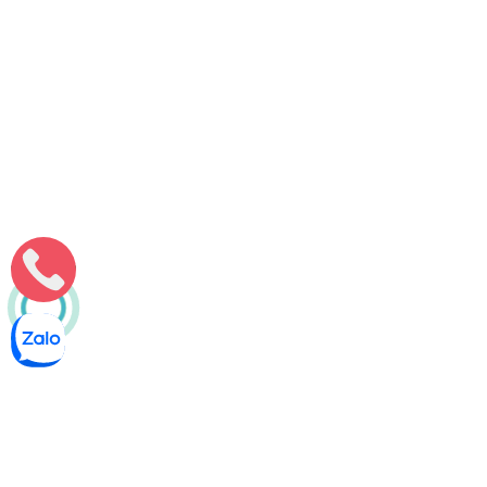
Môi Trường Minh Tâm
Thông bồn cầu nghẹt phường Tân Phong, Q7 – Thợ 5 năm
Thông bồn cầu nghẹt phường Tân Phong Quận 7 do thợ
chuyên môn cao, kinh nghiệm thực tế tối thiểu