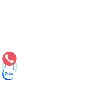
Môi Trường Minh Tâm
Thông bồn cầu nghẹt phường Tân Phong, Q7 – Thợ 5 năm
Thông bồn cầu nghẹt phường Tân Phong Quận 7 do thợ
chuyên môn cao, kinh nghiệm thực tế tối thiểu