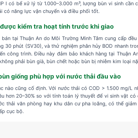
 I có bể xử lý từ 1.000–3.000 m³, lượng bùn vi sinh cần 
i có năng lực vận chuyển và điều phối tốt.
được kiểm tra hoạt tính trước khi giao
a bán tại Thuận An do Môi Trường Minh Tâm cung cấp đều đ
ắng 30 phút (SV30), và thử nghiệm phân hủy BOD nhanh tron
ến công trình. Điều này đảm bảo khách hàng tại Thuận A
không phải bùn già, bùn chết hoặc bùn bị nhiễm kim loại n
bùn giống phù hợp với nước thải đầu vào
úc nào cũng cố định. Với nước thải có COD > 1.500 mg/L n
ều hơn 20–30% so với tính toán lý thuyết để vi sinh vật có
ước thải văn phòng hay khu dân cư pha loãng, có thể giảm
ấp cục bộ.