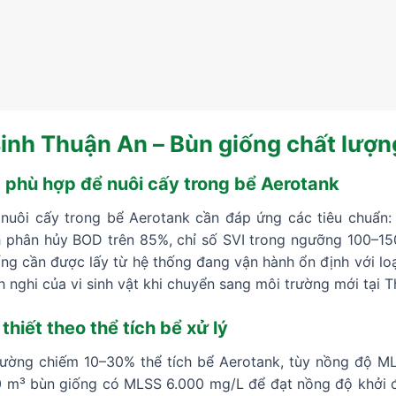
inh Thuận An – Bùn giống chất lượn
 phù hợp để nuôi cấy trong bể Aerotank
 nuôi cấy trong bể Aerotank cần đáp ứng các tiêu chuẩn:
nh phân hủy BOD trên 85%, chỉ số SVI trong ngưỡng 100–15
ống cần được lấy từ hệ thống đang vận hành ổn định với loạ
ch nghi của vi sinh vật khi chuyển sang môi trường mới tại 
hiết theo thể tích bể xử lý
hường chiếm 10–30% thể tích bể Aerotank, tùy nồng độ M
m³ bùn giống có MLSS 6.000 mg/L để đạt nồng độ khởi đầ