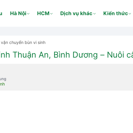
u
Hà Nội
HCM
Dịch vụ khác
Kiến thức
vận chuyển bùn vi sinh
inh Thuận An, Bình Dương – Nuôi c
dung
inh