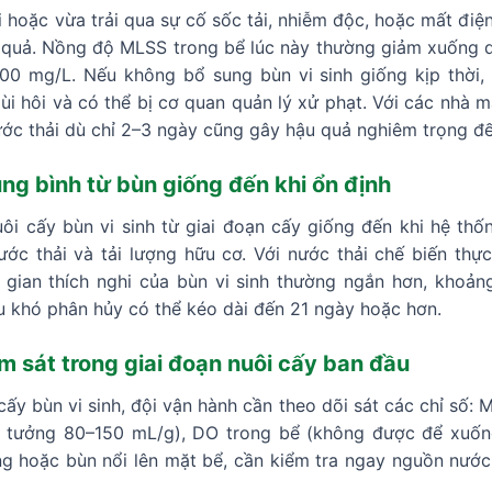
 hoặc vừa trải qua sự cố sốc tải, nhiễm độc, hoặc mất điện
ệu quả. Nồng độ MLSS trong bể lúc này thường giảm xuống 
00 mg/L. Nếu không bổ sung bùn vi sinh giống kịp thời,
ùi hôi và có thể bị cơ quan quản lý xử phạt. Với các nhà m
nước thải dù chỉ 2–3 ngày cũng gây hậu quả nghiêm trọng đ
ung bình từ bùn giống đến khi ổn định
ôi cấy bùn vi sinh từ giai đoạn cấy giống đến khi hệ thố
nước thải và tải lượng hữu cơ. Với nước thải chế biến th
 gian thích nghi của bùn vi sinh thường ngắn hơn, khoảng
 khó phân hủy có thể kéo dài đến 21 ngày hoặc hơn.
m sát trong giai đoạn nuôi cấy ban đầu
cấy bùn vi sinh, đội vận hành cần theo dõi sát các chỉ số:
 lý tưởng 80–150 mL/g), DO trong bể (không được để xuốn
 hoặc bùn nổi lên mặt bể, cần kiểm tra ngay nguồn nước 