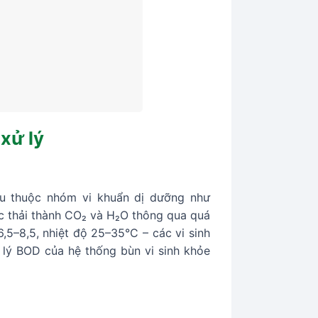
 xử lý
yếu thuộc nhóm vi khuẩn dị dưỡng như
ớc thải thành CO₂ và H₂O thông qua quá
6,5–8,5, nhiệt độ 25–35°C – các vi sinh
xử lý BOD của hệ thống bùn vi sinh khỏe