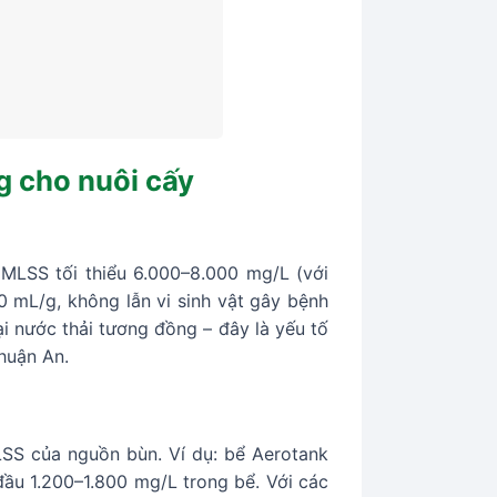
g cho nuôi cấy
 MLSS tối thiểu 6.000–8.000 mg/L (với
0 mL/g, không lẫn vi sinh vật gây bệnh
i nước thải tương đồng – đây là yếu tố
Thuận An.
LSS của nguồn bùn. Ví dụ: bể Aerotank
u 1.200–1.800 mg/L trong bể. Với các