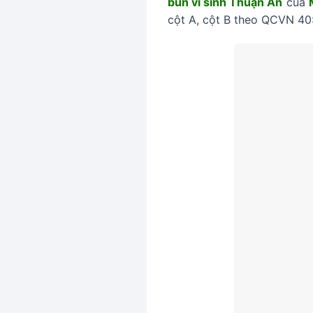
bùn vi sinh Thuận An
của
cột A, cột B theo QCVN 40: