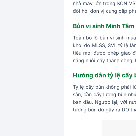
nhà máy lớn trong KCN VSIP
đòi hỏi đơn vị cung cấp phả
Bùn vi sinh Minh Tâm 
Toàn bộ lô bùn vi sinh mu
kho: đo MLSS, SVI, tỷ lệ l
tiêu mới được phép giao đ
năng nuôi cấy thành công, 
Hướng dẫn tỷ lệ cấy 
Tỷ lệ cấy bùn không phải l
sản, cần cấy lượng bùn nhi
ban đầu. Ngược lại, với n
tượng bùn dư gây ra DO th