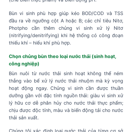
Bùn vi sinh phù hợp giúp kéo BOD/COD và TSS
đầu ra về ngưỡng cột A hoặc B; các chỉ tiêu Nitơ,
Photpho cần thêm chủng vi sinh xử lý Nitơ
(nitrifying/denitrifying) khi hệ thống có công đoạn
thiếu khí – hiếu khí phù hợp.
Chọn chủng bùn theo loại nước thải (sinh hoạt,
công nghiệp)
Bùn nuôi từ nước thải sinh hoạt không thể ném
thẳng vào bể xử lý nước thải nhuộm mà kỳ vọng
hoạt động ngay. Chủng vi sinh cần được thuần
dưỡng gần với đặc tính nguồn thải: giàu vi sinh xử
lý hữu cơ dễ phân hủy cho nước thải thực phẩm;
chịu được độc tính, màu và biến động tải cho nước
thải sản xuất.
Chúng tôi xác định loại nước thải của từng cơ sở