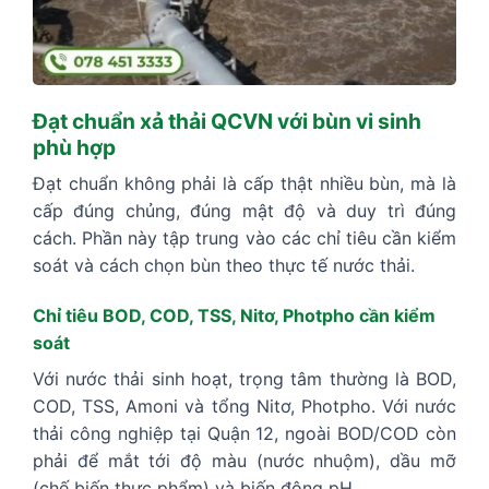
Đạt chuẩn xả thải QCVN với bùn vi sinh
phù hợp
Đạt chuẩn không phải là cấp thật nhiều bùn, mà là
cấp đúng chủng, đúng mật độ và duy trì đúng
cách. Phần này tập trung vào các chỉ tiêu cần kiểm
soát và cách chọn bùn theo thực tế nước thải.
Chỉ tiêu BOD, COD, TSS, Nitơ, Photpho cần kiểm
soát
Với nước thải sinh hoạt, trọng tâm thường là BOD,
COD, TSS, Amoni và tổng Nitơ, Photpho. Với nước
thải công nghiệp tại Quận 12, ngoài BOD/COD còn
phải để mắt tới độ màu (nước nhuộm), dầu mỡ
(chế biến thực phẩm) và biến động pH.