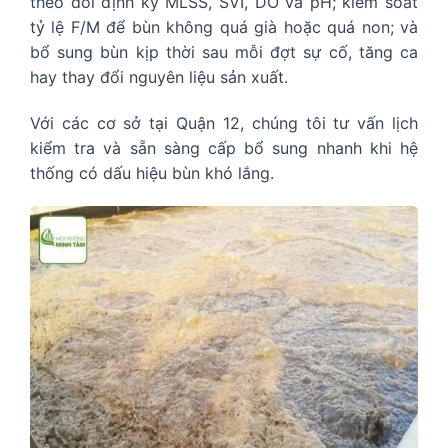
theo dõi định kỳ MLSS, SVI, DO và pH; kiểm soát
tỷ lệ F/M để bùn không quá già hoặc quá non; và
bổ sung bùn kịp thời sau mỗi đợt sự cố, tăng ca
hay thay đổi nguyên liệu sản xuất.
Với các cơ sở tại Quận 12, chúng tôi tư vấn lịch
kiểm tra và sẵn sàng cấp bổ sung nhanh khi hệ
thống có dấu hiệu bùn khó lắng.