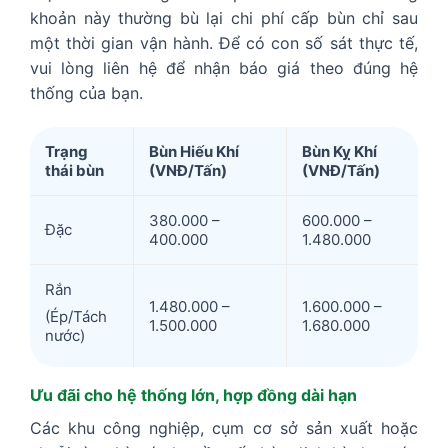
khoản này thường bù lại chi phí cấp bùn chỉ sau
một thời gian vận hành. Để có con số sát thực tế,
vui lòng liên hệ để nhận báo giá theo đúng hệ
thống của bạn.
Trạng
Bùn Hiếu Khí
Bùn Kỵ Khí
thái bùn
(VNĐ/Tấn)
(VNĐ/Tấn)
380.000 –
600.000 –
Đặc
400.000
1.480.000
Rắn
1.480.000 –
1.600.000 –
(Ép/Tách
1.500.000
1.680.000
nước)
Ưu đãi cho hệ thống lớn, hợp đồng dài hạn
Các khu công nghiệp, cụm cơ sở sản xuất hoặc